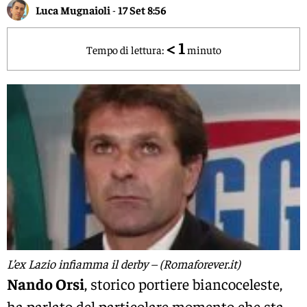
Luca Mugnaioli
-
17 Set 8:56
< 1
Tempo di lettura:
minuto
L’ex Lazio infiamma il derby – (Romaforever.it)
Nando Orsi
, storico portiere biancoceleste,
ha parlato del particolare momento che sta