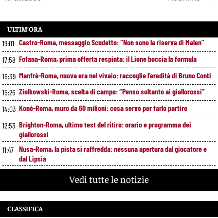
ULTIM’ORA
Castro-Roma, messaggio Scudetto: “Non sono la riserva di Malen”
19:01
Fofana-Roma, prima offerta respinta: il Lione boccia la formula
17:58
Manfrè-Roma, nuova era nel vivaio: raccoglie l’eredità di Bruno Conti
16:39
Ziolkowski-Roma, scelta di campo: “Penso soltanto ai giallorossi”
15:26
Koné-Roma, muro da 60 milioni: cosa serve per farlo partire
14:03
Brighton-Roma, ultimo test del ritiro: orario e programma dei
12:53
giallorossi
Nusa-Roma, la pista si raffredda: nessuna apertura dal giocatore e
11:47
dal Lipsia
Alberto De Rossi nuovo presidente dell’Ostiamare: riparte dal club del
10:41
Vedi tutte le notizie
figlio Daniele
Pellegrini resta alla Roma: rinnovo di un anno e ingaggio dimezzato
9:29
CLASSIFICA