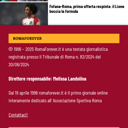
Fofana-Roma, prima offerta respinta: il Lione
boccia la formula
Manfrè-Roma, nuova era nel vivaio: raccoglie
ROMAFOREVER
l’eredità di Bruno Conti
©
1996 – 2025 RomaForever.it è una testata giornalistica
registrata presso il Tribunale di Roma n. 82/2024 del
Ziolkowski-Roma, scelta di campo: “Penso
20/06/2024
soltanto ai giallorossi”
Direttore responsabile: Melissa Landolina
Koné-Roma, muro da 60 milioni: cosa serve
Dal 19 aprile 1996 romaforever.it è il primo giornale online
per farlo partire
interamente dedicato all’ Associazione Sportiva Roma
Contattaci!