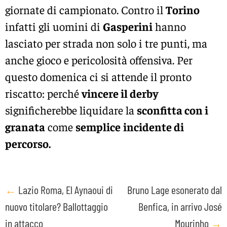
giornate di campionato. Contro il
Torino
infatti gli uomini di
Gasperini
hanno
lasciato per strada non solo i tre punti, ma
anche gioco e pericolosità offensiva. Per
questo domenica ci si attende il pronto
riscatto: perché
vincere il derby
significherebbe liquidare la
sconfitta con i
granata
come
semplice
incidente di
percorso.
Post
←
Lazio Roma, El Aynaoui di
Bruno Lage esonerato dal
nuovo titolare? Ballottaggio
Benfica, in arrivo José
navigation
in attacco
Mourinho
→