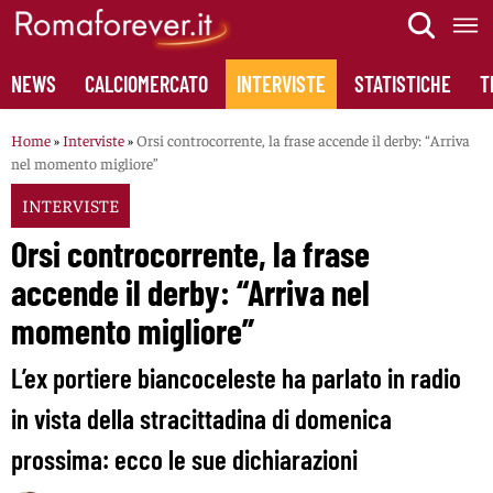
Skip
to
content
NEWS
CALCIOMERCATO
INTERVISTE
STATISTICHE
T
Home
»
Interviste
»
Orsi controcorrente, la frase accende il derby: “Arriva
nel momento migliore”
INTERVISTE
Orsi controcorrente, la frase
accende il derby: “Arriva nel
momento migliore”
L’ex portiere biancoceleste ha parlato in radio
in vista della stracittadina di domenica
prossima: ecco le sue dichiarazioni