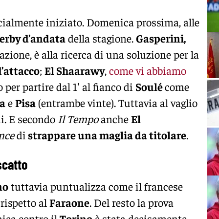
cialmente iniziato. Domenica prossima, alle
erby d’andata
della stagione.
Gasperini,
zione, è alla ricerca di una soluzione per la
d’attacco
;
El Shaarawy
,
come vi abbiamo
to per partire dal 1′ al fianco di
Soulé
come
a
e
Pisa
(entrambe vinte). Tuttavia al vaglio
ni. E secondo
Il Tempo
anche
El
nce
di
strappare una maglia da titolare
.
scatto
no
tuttavia puntualizza come il francese
rispetto al
Faraone
. Del resto la prova
nica contro il
Torino
è stata decisamente