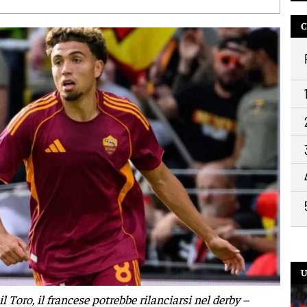
C
U
l Toro, il francese potrebbe rilanciarsi nel derby –