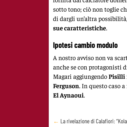
sotto tono; ciò non toglie c
di dargli un’altra possibilit
sue caratteristiche
.
Ipotesi cambio modulo
A nostro avviso non va sca
anche se con protagonisti di
Magari aggiungendo
Pisilli
Ferguson
. In questo caso a
El Aynaoui
.
Post
←
La rivelazione di Calafiori: “Kol