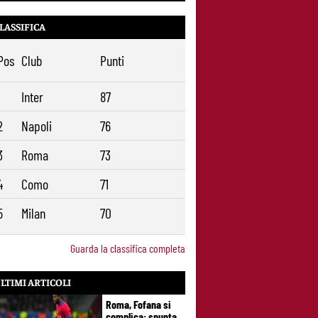
LASSIFICA
Pos
Club
Punti
1
Inter
87
2
Napoli
76
3
Roma
73
4
Como
71
5
Milan
70
Guarda la classifica completa
LTIMI ARTICOLI
Roma, Fofana si
complica: spunta