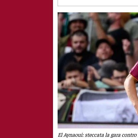
El Aynaoui: steccata la gara contro i