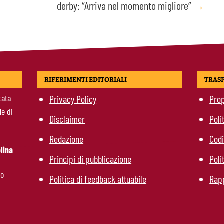
derby: “Arriva nel momento migliore”
→
RIFERIMENTI EDITORIALI
TRAS
tata
Privacy Policy
Prop
le di
Disclaimer
Poli
Redazione
Codi
lina
Principi di pubblicazione
Poli
mo
Politica di feedback attuabile
Rapp