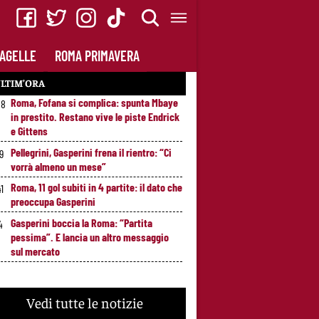
AGELLE
ROMA PRIMAVERA
LTIM’ORA
Roma, Fofana si complica: spunta Mbaye
58
in prestito. Restano vive le piste Endrick
e Gittens
Pellegrini, Gasperini frena il rientro: “Ci
49
vorrà almeno un mese”
Roma, 11 gol subiti in 4 partite: il dato che
41
preoccupa Gasperini
Gasperini boccia la Roma: “Partita
4
pessima”. E lancia un altro messaggio
sul mercato
Vedi tutte le notizie