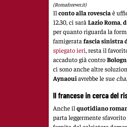
(Romaforever.it)
Il
conto alla rovescia
è uffi
12.30, ci sarà
Lazio Roma
,
d
per quanto riguarda la forma
famigerata
fascia sinistra 
spiegato ieri
, resta il favori
accaduto già contro
Bologn
ci sono anche altre soluzio
Aynaoui
avrebbe le sue
cha
Il francese in cerca del ri
Anche il
quotidiano roma
parta leggermente sfavorito 
fornita dal calciatore dome