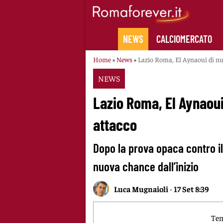
Skip
to
content
NEWS
CALCIOMERCATO
Home
»
News
»
Lazio Roma, El Aynaoui di nuo
NEWS
Lazio Roma, El Aynaoui 
attacco
Dopo la prova opaca contro i
nuova chance dall’inizio
Luca Mugnaioli
-
17 Set 8:39
Tem