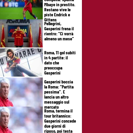
Mbaye in prestito.
Restano vive le
piste Endrick e
Gittens
Pellegrini,
Gasperini frena il
rientro: “Ci vorrà
almeno un mese”
Roma, 11 gol subiti
in 4 partite: il
dato che
preoccupa
Gasperini
Gasperini boccia
la Roma: “Partita
pessima”. E
lancia un altro
messaggio sul
mercato
Roma, termina il
tour britannico:
Gasperini concede
due giorni di
riposo, poi testa