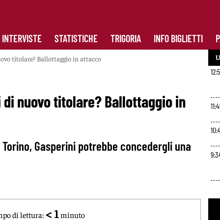
INTERVISTE
STATISTICHE
TRIGORIA
INFO BIGLIETTI
P
U
vo titolare? Ballottaggio in attacco
12:
di nuovo titolare? Ballottaggio in
11:
10:
l Torino, Gasperini potrebbe concedergli una
9:3
< 1
po di lettura:
minuto