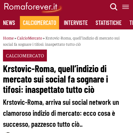
Skip
to
content
NEWS
CALCIOMERCATO
INTERVISTE
STATISTICHE
T
Home
»
CalcioMercato
»
Krstovic-Roma, quell’indizio di mercato sui
social fa sognare i tifosi: inaspettato tutto ciò
CALCIOMERCATO
Krstovic-Roma, quell’indizio di
mercato sui social fa sognare i
tifosi: inaspettato tutto ciò
Krstovic-Roma, arriva sui social network un
clamoroso indizio di mercato: ecco cosa è
successo, pazzesco tutto ciò..