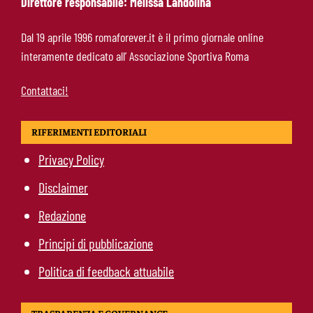
Direttore responsabile: Melissa Landolina
McKennie sorprende tutti: “Il mio idolo era
Dal 19 aprile 1996 romaforever.it è il primo giornale online
Totti, soprattutto per la sua fedeltà”
interamente dedicato all’ Associazione Sportiva Roma
Contattaci!
RIFERIMENTI EDITORIALI
Privacy Policy
Disclaimer
Redazione
Principi di pubblicazione
Politica di feedback attuabile