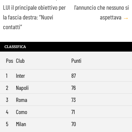
LUI il principale obiettivo per
l’annuncio che nessuno si
navigation
la fascia destra: “Nuovi
aspettava
→
contatti”
CLASSIFICA
Pos
Club
Punti
1
Inter
87
2
Napoli
76
3
Roma
73
4
Como
71
5
Milan
70