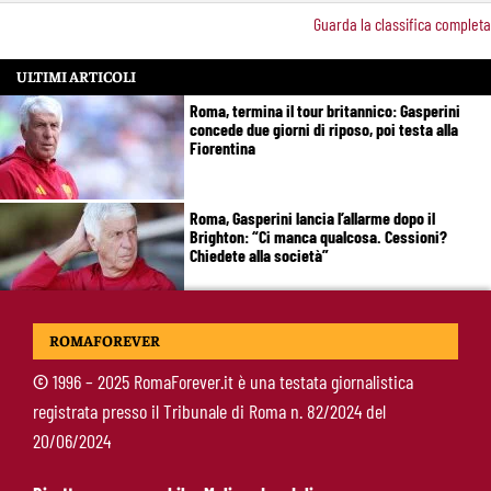
Guarda la classifica completa
ULTIMI ARTICOLI
Roma, termina il tour britannico: Gasperini
concede due giorni di riposo, poi testa alla
Fiorentina
Roma, Gasperini lancia l’allarme dopo il
Brighton: “Ci manca qualcosa. Cessioni?
Chiedete alla società”
Roma-Cacciamani, Cairo alza il muro ma lascia
ROMAFOREVER
uno spiraglio: “Dipende dalle offerte”
©
1996 – 2025 RomaForever.it è una testata giornalistica
registrata presso il Tribunale di Roma n. 82/2024 del
Brighton-Roma 3-0, brusco stop per Gasperini:
20/06/2024
attacco sterile e difesa troppo fragile