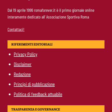
Roma, un ex rivela: “Alla Roma abbiamo
Dal 19 aprile 1996 romaforever.it è il primo giornale online
costruito qualcosa di speciale”
interamente dedicato all’ Associazione Sportiva Roma
Contattaci!
RIFERIMENTI EDITORIALI
Privacy Policy
Disclaimer
Redazione
Principi di pubblicazione
Politica di feedback attuabile
TRASPARENZA E GOVERNANCE