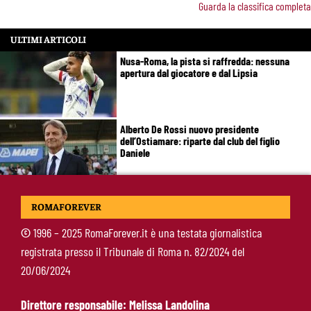
Guarda la classifica completa
ULTIMI ARTICOLI
Nusa-Roma, la pista si raffredda: nessuna
apertura dal giocatore e dal Lipsia
Alberto De Rossi nuovo presidente
dell’Ostiamare: riparte dal club del figlio
Daniele
Pellegrini resta alla Roma: rinnovo di un anno e
ROMAFOREVER
ingaggio dimezzato
©
1996 – 2025 RomaForever.it è una testata giornalistica
registrata presso il Tribunale di Roma n. 82/2024 del
Roma, Luis Enrique non dimentica i
20/06/2024
giallorossi: foto con i tifosi e la maglia della
squadra
Direttore responsabile: Melissa Landolina