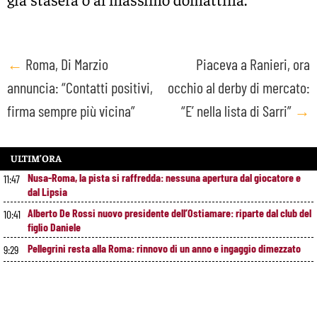
Post
←
Roma, Di Marzio
Piaceva a Ranieri, ora
annuncia: “Contatti positivi,
occhio al derby di mercato:
navigation
firma sempre più vicina”
“E’ nella lista di Sarri”
→
ULTIM’ORA
Nusa-Roma, la pista si raffredda: nessuna apertura dal giocatore e
11:47
dal Lipsia
Alberto De Rossi nuovo presidente dell’Ostiamare: riparte dal club del
10:41
figlio Daniele
Pellegrini resta alla Roma: rinnovo di un anno e ingaggio dimezzato
9:29