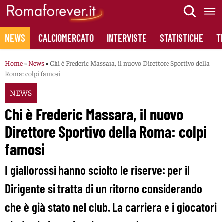
Skip
to
content
NEWS
CALCIOMERCATO
INTERVISTE
STATISTICHE
T
Home
»
News
»
Chi è Frederic Massara, il nuovo Direttore Sportivo della
Roma: colpi famosi
NEWS
Chi è Frederic Massara, il nuovo
Direttore Sportivo della Roma: colpi
famosi
I giallorossi hanno sciolto le riserve: per il
Dirigente si tratta di un ritorno considerando
che è già stato nel club. La carriera e i giocatori