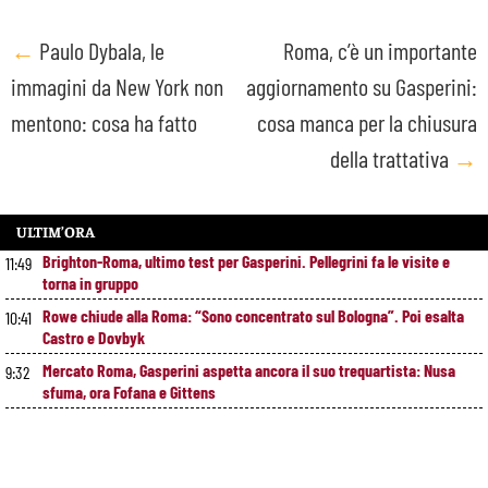
Post
←
Paulo Dybala, le
Roma, c’è un importante
immagini da New York non
aggiornamento su Gasperini:
navigation
mentono: cosa ha fatto
cosa manca per la chiusura
della trattativa
→
ULTIM’ORA
Brighton-Roma, ultimo test per Gasperini. Pellegrini fa le visite e
11:49
torna in gruppo
Rowe chiude alla Roma: “Sono concentrato sul Bologna”. Poi esalta
10:41
Castro e Dovbyk
Mercato Roma, Gasperini aspetta ancora il suo trequartista: Nusa
9:32
sfuma, ora Fofana e Gittens