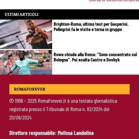
ULTIMI ARTICOLI
Brighton-Roma, ultimo test per Gasperini.
Pellegrini fa le visite e torna in gruppo
Rowe chiude alla Roma: “Sono concentrato sul
Bologna”. Poi esalta Castro e Dovbyk
Mercato Roma, Gasperini aspetta ancora il suo
ROMAFOREVER
trequartista: Nusa sfuma, ora Fofana e Gittens
©
1996 – 2025 RomaForever.it è una testata giornalistica
registrata presso il Tribunale di Roma n. 82/2024 del
Calciomercato Roma, si allontana un obiettivo
20/06/2024
per l’attacco: resta viva l’ipotesi Real Madrid
Direttore responsabile: Melissa Landolina