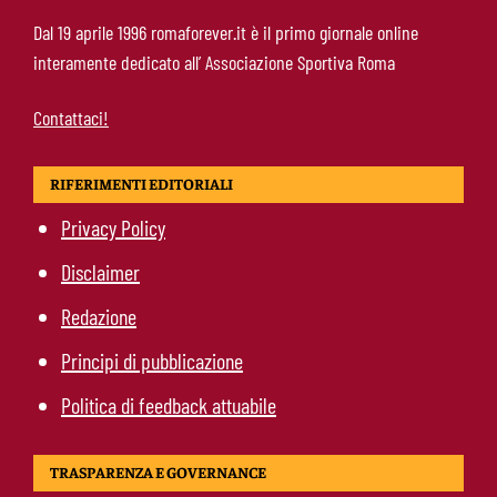
Roma, Cristante fissa gli obiettivi:
Dal 19 aprile 1996 romaforever.it è il primo giornale online
“Champions priorità. Friedkin fondamentali
interamente dedicato all’ Associazione Sportiva Roma
per la crescita del club”
Contattaci!
RIFERIMENTI EDITORIALI
Privacy Policy
Disclaimer
Redazione
Principi di pubblicazione
Politica di feedback attuabile
TRASPARENZA E GOVERNANCE