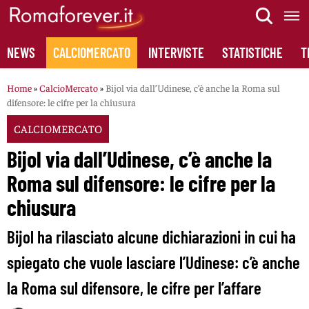
Skip
to
content
NEWS
CALCIOMERCATO
INTERVISTE
STATISTICHE
T
Home
»
CalcioMercato
»
Bijol via dall’Udinese, c’è anche la Roma sul
difensore: le cifre per la chiusura
CALCIOMERCATO
Bijol via dall’Udinese, c’è anche la
Roma sul difensore: le cifre per la
chiusura
Bijol ha rilasciato alcune dichiarazioni in cui ha
spiegato che vuole lasciare l’Udinese: c’è anche
la Roma sul difensore, le cifre per l’affare