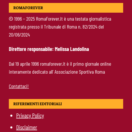
Koulierakis-Roma, impatto immediato: gol e
ROMAFOREVER
messaggio a Gasperini
©
1996 – 2025 RomaForever.it è una testata giornalistica
registrata presso il Tribunale di Roma n. 82/2024 del
Ndicka-Roma, futuro più chiaro: il messaggio
20/06/2024
che allontana il mercato
Direttore responsabile: Melissa Landolina
Calciomercato Roma, scout a Praga per
Dal 19 aprile 1996 romaforever.it è il primo giornale online
Fofana: il prezzo fissato dal Lione
interamente dedicato all’ Associazione Sportiva Roma
Contattaci!
RIFERIMENTI EDITORIALI
Privacy Policy
Disclaimer