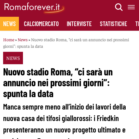
Skip
to
content
NEWS
CALCIOMERCATO
INTERVISTE
STATISTICHE
T
Home
»
News
»
Nuovo stadio Roma, “ci sarà un annuncio nei prossimi
giorni”: spunta la data
NEWS
Nuovo stadio Roma, “ci sarà un
annuncio nei prossimi giorni”:
spunta la data
Manca sempre meno all’inizio dei lavori della
nuova casa dei tifosi giallorossi: i Friedkin
presenteranno un nuovo progetto ultimato e