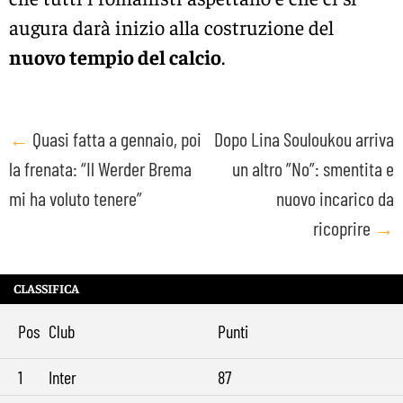
augura darà inizio alla costruzione del
nuovo tempio del calcio
.
Post
←
Quasi fatta a gennaio, poi
Dopo Lina Souloukou arriva
la frenata: “Il Werder Brema
un altro ”No”: smentita e
navigation
mi ha voluto tenere”
nuovo incarico da
ricoprire
→
CLASSIFICA
Pos
Club
Punti
1
Inter
87