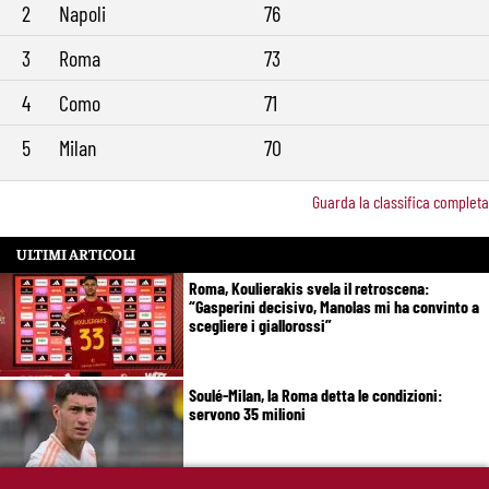
2
Napoli
76
3
Roma
73
4
Como
71
5
Milan
70
Guarda la classifica completa
ULTIMI ARTICOLI
Roma, Koulierakis svela il retroscena:
“Gasperini decisivo, Manolas mi ha convinto a
scegliere i giallorossi”
Soulé-Milan, la Roma detta le condizioni:
servono 35 milioni