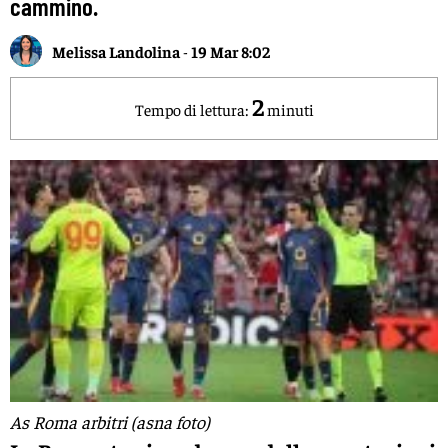
cammino.
Melissa Landolina
-
19 Mar 8:02
2
Tempo di lettura:
minuti
As Roma arbitri (asna foto)