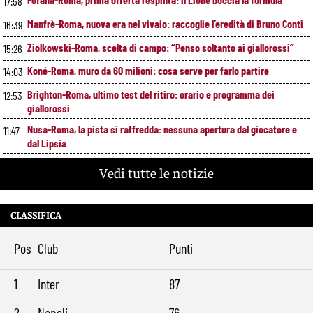
17:58
Manfrè-Roma, nuova era nel vivaio: raccoglie l’eredità di Bruno Conti
16:39
Ziolkowski-Roma, scelta di campo: “Penso soltanto ai giallorossi”
15:26
Koné-Roma, muro da 60 milioni: cosa serve per farlo partire
14:03
Brighton-Roma, ultimo test del ritiro: orario e programma dei
12:53
giallorossi
Nusa-Roma, la pista si raffredda: nessuna apertura dal giocatore e
11:47
dal Lipsia
Alberto De Rossi nuovo presidente dell’Ostiamare: riparte dal club del
10:41
Vedi tutte le notizie
figlio Daniele
Pellegrini resta alla Roma: rinnovo di un anno e ingaggio dimezzato
9:29
CLASSIFICA
Pos
Club
Punti
1
Inter
87
2
Napoli
76