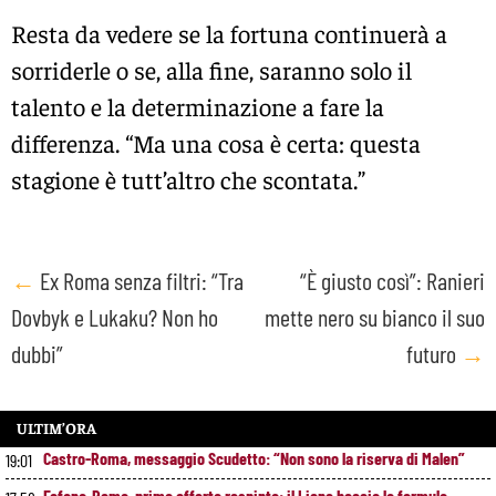
Resta da vedere se la fortuna continuerà a
sorriderle o se, alla fine, saranno solo il
talento e la determinazione a fare la
differenza. “Ma una cosa è certa: questa
stagione è tutt’altro che scontata.”
Post
←
Ex Roma senza filtri: “Tra
“È giusto così”: Ranieri
Dovbyk e Lukaku? Non ho
mette nero su bianco il suo
navigation
dubbi”
futuro
→
ULTIM’ORA
Castro-Roma, messaggio Scudetto: “Non sono la riserva di Malen”
19:01
Fofana-Roma, prima offerta respinta: il Lione boccia la formula