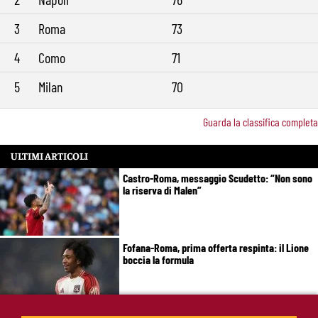
3
Roma
73
4
Como
71
5
Milan
70
Guarda la classifica completa
ULTIMI ARTICOLI
Castro-Roma, messaggio Scudetto: “Non sono
la riserva di Malen”
Fofana-Roma, prima offerta respinta: il Lione
boccia la formula
Manfrè-Roma, nuova era nel vivaio: raccoglie