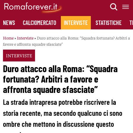
Skip
to
content
NEWS
CALCIOMERCATO
INTERVISTE
STATISTICHE
T
Home
»
Interviste
»
Duro attacco alla Roma: “Squadra fortunata? Arbitri a
favore e affronta squadre sfasciate”
INTERVISTE
Duro attacco alla Roma: “Squadra
fortunata? Arbitri a favore e
affronta squadre sfasciate”
La strada intrapresa potrebbe riscrivere la
storia recente, ma secondo qualcuno ci sono
ombre che mettono in discussione questo