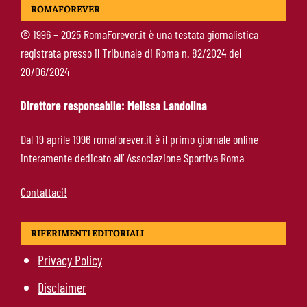
ROMAFOREVER
l’eredità di Bruno Conti
©
1996 – 2025 RomaForever.it è una testata giornalistica
registrata presso il Tribunale di Roma n. 82/2024 del
Ziolkowski-Roma, scelta di campo: “Penso
20/06/2024
soltanto ai giallorossi”
Direttore responsabile: Melissa Landolina
Koné-Roma, muro da 60 milioni: cosa serve
Dal 19 aprile 1996 romaforever.it è il primo giornale online
per farlo partire
interamente dedicato all’ Associazione Sportiva Roma
Contattaci!
RIFERIMENTI EDITORIALI
Privacy Policy
Disclaimer