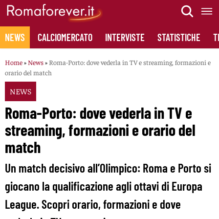
Skip
to
content
NEWS
CALCIOMERCATO
INTERVISTE
STATISTICHE
T
Home
»
News
»
Roma-Porto: dove vederla in TV e streaming, formazioni e
orario del match
NEWS
Roma-Porto: dove vederla in TV e
streaming, formazioni e orario del
match
Un match decisivo all’Olimpico: Roma e Porto si
giocano la qualificazione agli ottavi di Europa
League. Scopri orario, formazioni e dove