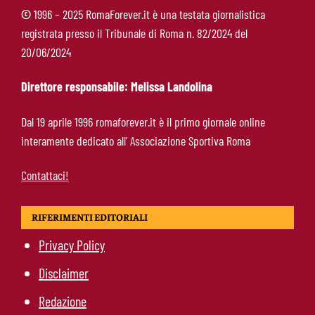
©
1996 – 2025 RomaForever.it è una testata giornalistica
registrata presso il Tribunale di Roma n. 82/2024 del
Brighton-Roma, ultimo test del ritiro: orario e
20/06/2024
programma dei giallorossi
Direttore responsabile: Melissa Landolina
Nusa-Roma, la pista si raffredda: nessuna
Dal 19 aprile 1996 romaforever.it è il primo giornale online
apertura dal giocatore e dal Lipsia
interamente dedicato all’ Associazione Sportiva Roma
Contattaci!
RIFERIMENTI EDITORIALI
Privacy Policy
Disclaimer
Redazione