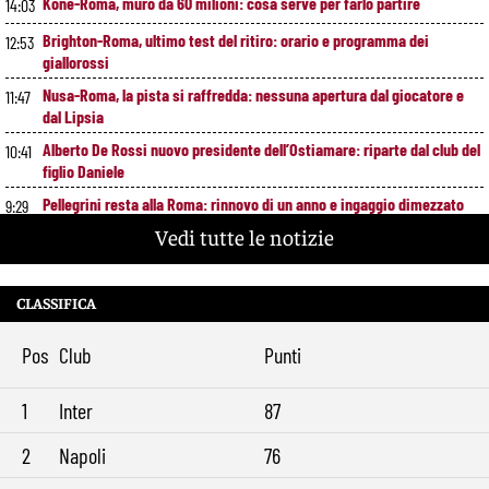
Koné-Roma, muro da 60 milioni: cosa serve per farlo partire
14:03
Brighton-Roma, ultimo test del ritiro: orario e programma dei
12:53
giallorossi
Nusa-Roma, la pista si raffredda: nessuna apertura dal giocatore e
11:47
dal Lipsia
Alberto De Rossi nuovo presidente dell’Ostiamare: riparte dal club del
10:41
figlio Daniele
Pellegrini resta alla Roma: rinnovo di un anno e ingaggio dimezzato
9:29
Vedi tutte le notizie
CLASSIFICA
Pos
Club
Punti
1
Inter
87
2
Napoli
76