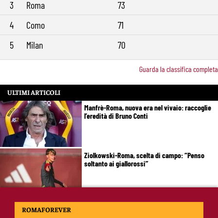
3
Roma
73
4
Como
71
5
Milan
70
Guarda la classifica completa
ULTIMI ARTICOLI
Manfrè-Roma, nuova era nel vivaio: raccoglie
l’eredità di Bruno Conti
Ziolkowski-Roma, scelta di campo: “Penso
soltanto ai giallorossi”
Koné-Roma, muro da 60 milioni: cosa serve
ROMAFOREVER
per farlo partire