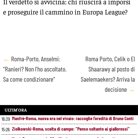
Il verdetto si avvicina: chi riuscirà a imporsi
e proseguire il cammino in Europa League?
Post
←
Roma-Porto, Anselmi:
Roma Porto, Celik o El
“Ranieri? Non l’ho ascoltato.
Shaarawy al posto di
navigation
Sa come condizionare”
Saelemaekers? Arriva la
decisione
→
ULTIM’ORA
Manfrè-Roma, nuova era nel vivaio: raccoglie l’eredità di Bruno Conti
16:39
Ziolkowski-Roma, scelta di campo: “Penso soltanto ai giallorossi”
15:26