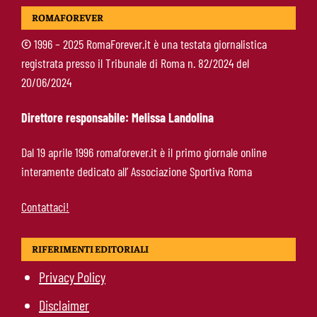
McKennie sorprende tutti: “Il mio idolo era
ROMAFOREVER
Totti, soprattutto per la sua fedeltà”
©
1996 – 2025 RomaForever.it è una testata giornalistica
registrata presso il Tribunale di Roma n. 82/2024 del
Roma-Endrick, Gasperini ci prova davvero:
20/06/2024
contatti avviati, ma il brasiliano frena
Direttore responsabile: Melissa Landolina
Molina-Roma, arrivo oggi: il passaporto può
Dal 19 aprile 1996 romaforever.it è il primo giornale online
sbloccare un altro colpo
interamente dedicato all’ Associazione Sportiva Roma
Contattaci!
RIFERIMENTI EDITORIALI
Privacy Policy
Disclaimer