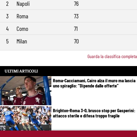
2
Napoli
76
3
Roma
73
4
Como
71
5
Milan
70
Guarda la classifica completa
ULTIMI ARTICOLI
Roma-Cacciamani, Cairo alza il muro ma lascia
uno spiraglio: “Dipende dalle offerte”
Brighton-Roma 3-0, brusco stop per Gasperini:
attacco sterile e difesa troppo fragile