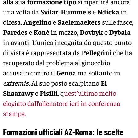
alla sua
formazione tipo
si ripartirà ancora
una volta da
Svilar, Hummels
e
Ndicka
in
difesa.
Angelino
e
Saelemaekers
sulle fasce,
Paredes
e
Koné
in mezzo,
Dovbyk
e
Dybala
in avanti. L’unica incognita da questo punto
di vista è rappresentata da
Pellegrini
che ha
recuperato dal problema al ginocchio
accusato contro il
Genoa
ma soltanto in
extremis
. Al suo posto scalpitano
El
Shaarawy
e
Pisilli
, q
uest’ultimo molto
elogiato dall’allenatore ieri in conferenza
stampa.
Formazioni ufficiali AZ-Roma: le scelte