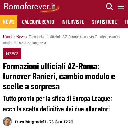
Skip
to
content
NEWS
CALCIOMERCATO
INTERVISTE
STATISTICHE
T
Home
»
News
»
Formazioni ufficiali AZ-Roma: turnover Ranieri, cambio
modulo e scelte a sorpresa
NEWS
Formazioni ufficiali AZ-Roma:
turnover Ranieri, cambio modulo e
scelte a sorpresa
Tutto pronto per la sfida di Europa League:
ecco le scelte definitive dei due allenatori
Luca Mugnaioli
-
23 Gen 17:20