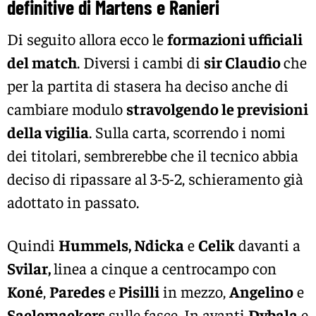
definitive di Martens e Ranieri
Di seguito allora ecco le
formazioni ufficiali
del match
. Diversi i cambi di
sir Claudio
che
per la partita di stasera ha deciso anche di
cambiare modulo
stravolgendo le previsioni
della vigilia
. Sulla carta, scorrendo i nomi
dei titolari, sembrerebbe che il tecnico abbia
deciso di ripassare al 3-5-2, schieramento già
adottato in passato.
Quindi
Hummels, Ndicka
e
Celik
davanti a
Svilar,
linea a cinque a centrocampo con
Koné
,
Paredes
e
Pisilli
in mezzo,
Angelino
e
Saelemaekers
sulle fasce. In avanti
Dybala
e