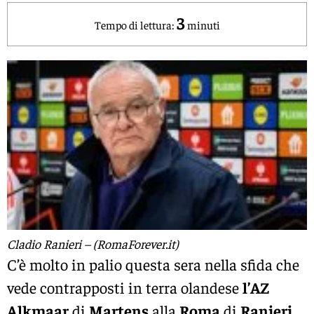
3
Tempo di lettura:
minuti
Cladio Ranieri – (RomaForever.it)
C’è molto in palio questa sera nella sfida che
vede contrapposti in terra olandese
l’AZ
Alkmaar
di
Martens
alla
Roma
di
Ranieri
.