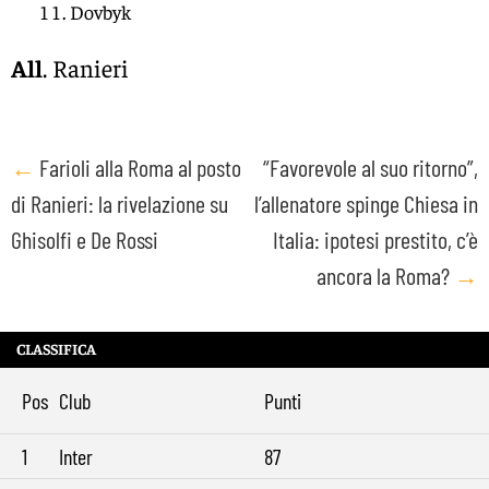
Dovbyk
All
. Ranieri
Post
←
Farioli alla Roma al posto
“Favorevole al suo ritorno”,
di Ranieri: la rivelazione su
l’allenatore spinge Chiesa in
navigation
Ghisolfi e De Rossi
Italia: ipotesi prestito, c’è
ancora la Roma?
→
CLASSIFICA
Pos
Club
Punti
1
Inter
87