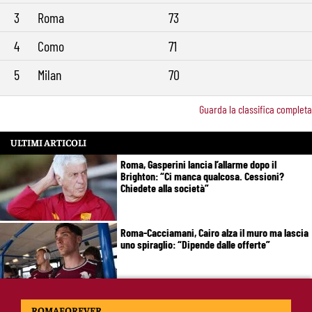
3
Roma
73
4
Como
71
5
Milan
70
Guarda la classifica completa
ULTIMI ARTICOLI
Roma, Gasperini lancia l’allarme dopo il
Brighton: “Ci manca qualcosa. Cessioni?
Chiedete alla società”
Roma-Cacciamani, Cairo alza il muro ma lascia
uno spiraglio: “Dipende dalle offerte”
Brighton-Roma 3-0, brusco stop per Gasperini:
ROMAFOREVER