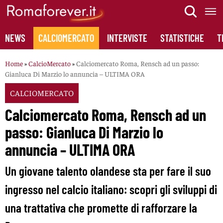
Skip
to
content
NEWS
CALCIOMERCATO
INTERVISTE
STATISTICHE
T
Home
»
CalcioMercato
»
Calciomercato Roma, Rensch ad un passo:
Gianluca Di Marzio lo annuncia – ULTIMA ORA
CALCIOMERCATO
Calciomercato Roma, Rensch ad un
passo: Gianluca Di Marzio lo
annuncia – ULTIMA ORA
Un giovane talento olandese sta per fare il suo
ingresso nel calcio italiano: scopri gli sviluppi di
una trattativa che promette di rafforzare la