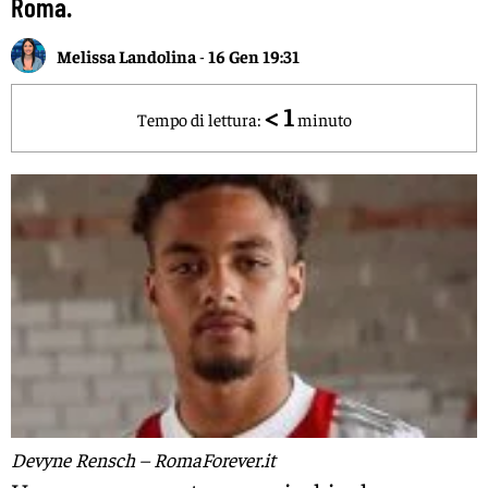
Roma.
Melissa Landolina
-
16 Gen 19:31
< 1
Tempo di lettura:
minuto
Devyne Rensch – RomaForever.it