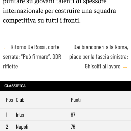
puntare su giovani talenti di spessore
internazionale per costruire una squadra
competitiva su tutti i fronti.
Post
←
Ritorno De Rossi, corte
Dai bianconeri alla Roma,
serrata: “Può firmare”, DDR
piace per la fascia sinistra:
navigation
riflette
Ghisolfi al lavoro
→
CLASSIFICA
Pos
Club
Punti
1
Inter
87
2
Napoli
76