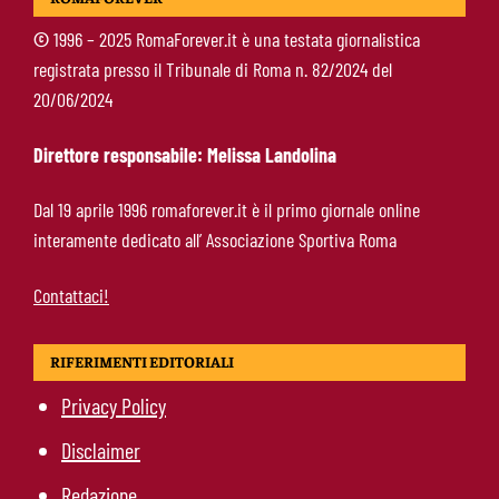
attacco sterile e difesa troppo fragile
©
1996 – 2025 RomaForever.it è una testata giornalistica
registrata presso il Tribunale di Roma n. 82/2024 del
McKennie sorprende tutti: “Il mio idolo era
20/06/2024
Totti, soprattutto per la sua fedeltà”
Direttore responsabile: Melissa Landolina
Roma-Endrick, Gasperini ci prova davvero:
Dal 19 aprile 1996 romaforever.it è il primo giornale online
contatti avviati, ma il brasiliano frena
interamente dedicato all’ Associazione Sportiva Roma
Contattaci!
RIFERIMENTI EDITORIALI
Privacy Policy
Disclaimer
Redazione