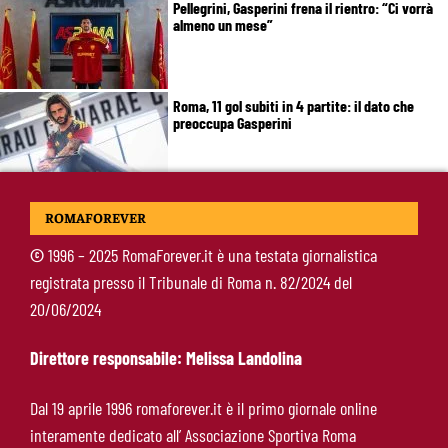
Pellegrini, Gasperini frena il rientro: “Ci vorrà
almeno un mese”
Roma, 11 gol subiti in 4 partite: il dato che
preoccupa Gasperini
Gasperini boccia la Roma: “Partita pessima”.
ROMAFOREVER
E lancia un altro messaggio sul mercato
©
1996 – 2025 RomaForever.it è una testata giornalistica
registrata presso il Tribunale di Roma n. 82/2024 del
Roma, termina il tour britannico: Gasperini
20/06/2024
concede due giorni di riposo, poi testa alla
Fiorentina
Direttore responsabile: Melissa Landolina
Roma, Gasperini lancia l’allarme dopo il
Dal 19 aprile 1996 romaforever.it è il primo giornale online
Brighton: “Ci manca qualcosa. Cessioni?
interamente dedicato all’ Associazione Sportiva Roma
Chiedete alla società”