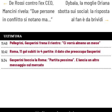
Post
←
De Rossi contro l’ex CEO,
Dybala, la moglie Oriana
Mancini rivela: “Due persone
sbotta sui social: la risposta
navigation
in conflitto si notano ma…”
al fan è da brividi
→
ULTIM’ORA
Pellegrini, Gasperini frena il rientro: “Ci vorrà almeno un mese”
11:49
Roma, 11 gol subiti in 4 partite: il dato che preoccupa Gasperini
10:41
Gasperini boccia la Roma: “Partita pessima”. E lancia un altro
9:34
messaggio sul mercato