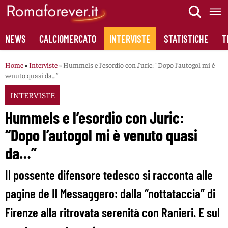
Skip
to
content
NEWS
CALCIOMERCATO
INTERVISTE
STATISTICHE
T
Home
»
Interviste
»
Hummels e l’esordio con Juric: “Dopo l’autogol mi è
venuto quasi da…”
INTERVISTE
Hummels e l’esordio con Juric:
“Dopo l’autogol mi è venuto quasi
da…”
Il possente difensore tedesco si racconta alle
pagine de Il Messaggero: dalla “nottataccia” di
Firenze alla ritrovata serenità con Ranieri. E sul