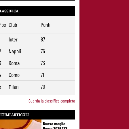
LASSIFICA
Pos
Club
Punti
1
Inter
87
2
Napoli
76
3
Roma
73
4
Como
71
5
Milan
70
Guarda la classifica completa
LTIMI ARTICOLI
Nuova maglia
Roma 2026/27,