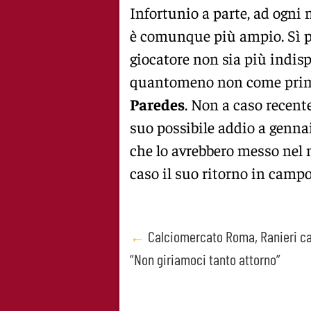
Infortunio a parte, ad ogni 
è comunque più ampio. Sì pe
giocatore non sia più indisp
quantomeno non come prima 
Paredes
. Non a caso recent
suo possibile addio a gennai
che lo avrebbero messo nel m
caso il suo ritorno in campo
Post
←
Calciomercato Roma, Ranieri cala
“Non giriamoci tanto attorno”
navigation