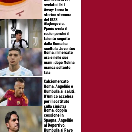
svelato il kit
Away: torna lo
storico stemma
del 1938
Alajbegovic,
Pjanic svela il
ruolo: perché il
talento seguito
dalla Roma ha
scelto la Juventus
Roma, il mercato
ora è nelle sue
mani: dopo Molina
manca soltanto
l’ala
Calciomercato
Roma, Angeliño e
Kumbulla ai saluti:
D’Amico accelera
per il sostituto
sulla sinistra
Roma, doppia
cessione in
Spagna: Angeliño
al Deportivo,
Kumbulla al Rayo