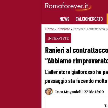
Skip
to
content
NEWS
CALCIOMERCATO
Home
»
Interviste
»
Ranieri al contrattacco, 
INTERVISTE
Ranieri al contrattacco
“Abbiamo rimproverat
L’allenatore giallorosso ha pa
passaggio sta facendo molto d
Luca Mugnaioli
-
27 Dic 18:00
Te