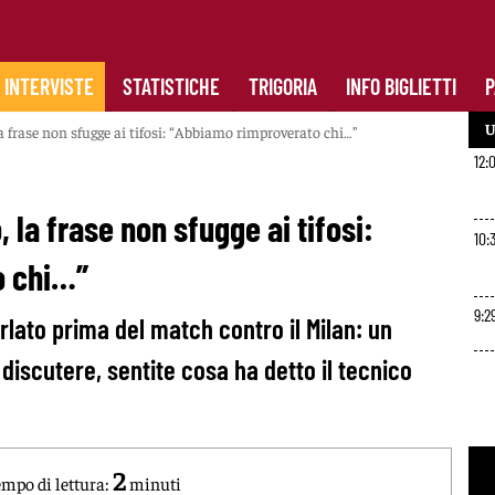
INTERVISTE
STATISTICHE
TRIGORIA
INFO BIGLIETTI
P
U
la frase non sfugge ai tifosi: “Abbiamo rimproverato chi…”
12:
, la frase non sfugge ai tifosi:
10:
o chi…”
9:2
rlato prima del match contro il Milan: un
iscutere, sentite cosa ha detto il tecnico
2
mpo di lettura:
minuti