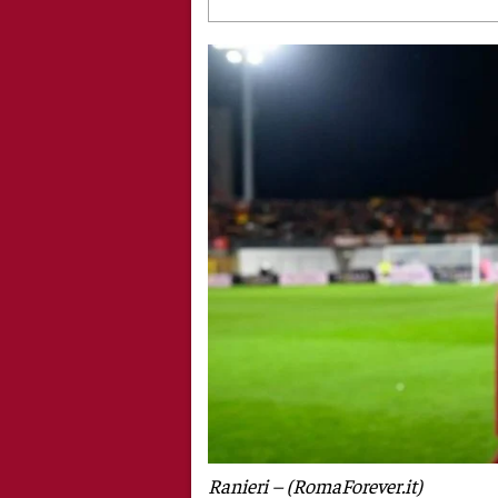
Ranieri – (RomaForever.it)