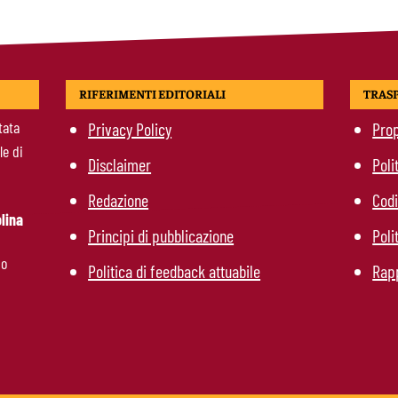
RIFERIMENTI EDITORIALI
TRAS
tata
Privacy Policy
Prop
le di
Disclaimer
Poli
Redazione
Codi
lina
Principi di pubblicazione
Poli
mo
Politica di feedback attuabile
Rapp