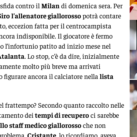
sfida contro il
Milan
di domenica sera. Per
Siro
l’allenatore giallorosso
potrà contare
to, eccezion fatta per il centrocampista
ncora indisponibile. Il giocatore è fermo
 l’infortunio patito ad inizio mese nel
Atalanta
. Lo stop, c’è da dire, inizialmente
samente molto più breve ma arrivati
figurare ancora il calciatore nella
lista
el frattempo? Secondo quanto raccolto nelle
latamento dei
tempi di recupero
ci sarebbe
llo staff medico giallorosso
che non
 problema.
Cristante
, lo ricordiamo, aveva