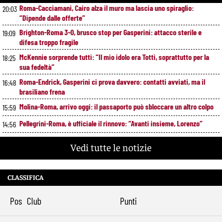
Roma-Cacciamani, Cairo alza il muro ma lascia uno spiraglio:
20:03
“Dipende dalle offerte”
Brighton-Roma 3-0, brusco stop per Gasperini: attacco sterile e
19:09
difesa troppo fragile
McKennie sorprende tutti: “Il mio idolo era Totti, soprattutto per la
18:25
sua fedeltà”
Roma-Endrick, Gasperini ci prova davvero: contatti avviati, ma il
16:48
brasiliano frena
Molina-Roma, arrivo oggi: il passaporto può sbloccare un altro colpo
15:59
Pellegrini-Roma, è ufficiale il rinnovo: “Avanti insieme, Lorenzo”
14:56
Rensch-Roma, l’occasione cambia tutto: Gasperini prova il jolly delle
13:59
Vedi tutte le notizie
fasce
Kumbulla lascia la Roma: ufficiale il prestito al Rayo Vallecano
12:59
CLASSIFICA
Brighton-Roma, ultimo test per Gasperini. Pellegrini fa le visite e
11:49
torna in gruppo
Pos
Club
Punti
Rowe chiude alla Roma: “Sono concentrato sul Bologna”. Poi esalta
10:41
Castro e Dovbyk