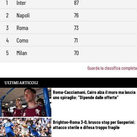
1
Inter
87
Mercato Roma, Gasperini aspetta ancora il suo trequartista: Nusa
9:32
sfuma, ora Fofana e Gittens
2
Napoli
76
3
Roma
73
4
Como
71
5
Milan
70
Guarda la classifica completa
ULTIMI ARTICOLI
Roma-Cacciamani, Cairo alza il muro ma lascia
uno spiraglio: “Dipende dalle offerte”
Brighton-Roma 3-0, brusco stop per Gasperini:
attacco sterile e difesa troppo fragile