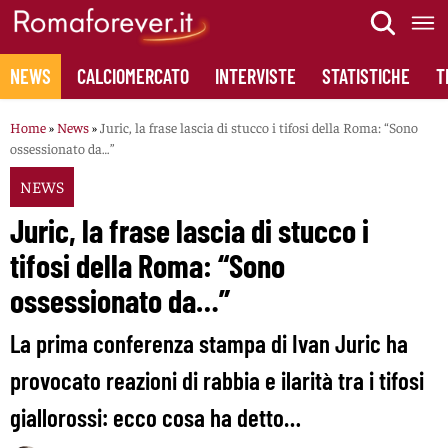
Skip
to
content
NEWS
CALCIOMERCATO
INTERVISTE
STATISTICHE
T
Home
»
News
»
Juric, la frase lascia di stucco i tifosi della Roma: “Sono
ossessionato da…”
NEWS
Juric, la frase lascia di stucco i
tifosi della Roma: “Sono
ossessionato da…”
La prima conferenza stampa di Ivan Juric ha
provocato reazioni di rabbia e ilarità tra i tifosi
giallorossi: ecco cosa ha detto…