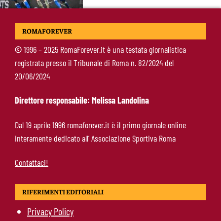
McKennie sorprende tutti: “Il mio idolo era
ROMAFOREVER
Totti, soprattutto per la sua fedeltà”
©
1996 – 2025 RomaForever.it è una testata giornalistica
registrata presso il Tribunale di Roma n. 82/2024 del
Roma-Endrick, Gasperini ci prova davvero:
20/06/2024
contatti avviati, ma il brasiliano frena
Direttore responsabile: Melissa Landolina
Molina-Roma, arrivo oggi: il passaporto può
Dal 19 aprile 1996 romaforever.it è il primo giornale online
sbloccare un altro colpo
interamente dedicato all’ Associazione Sportiva Roma
Contattaci!
RIFERIMENTI EDITORIALI
Privacy Policy