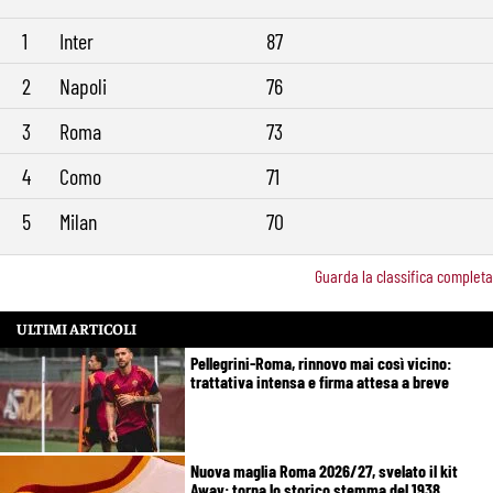
1
Inter
87
2
Napoli
76
3
Roma
73
4
Como
71
5
Milan
70
Guarda la classifica completa
ULTIMI ARTICOLI
Pellegrini-Roma, rinnovo mai così vicino:
trattativa intensa e firma attesa a breve
Nuova maglia Roma 2026/27, svelato il kit
Away: torna lo storico stemma del 1938