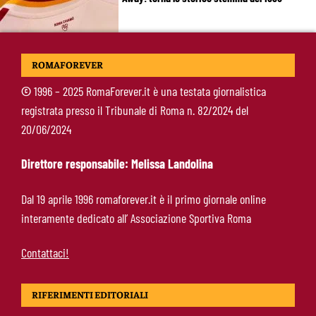
Alajbegovic, Pjanic svela il ruolo: perché il
ROMAFOREVER
talento seguito dalla Roma ha scelto la
Juventus
©
1996 – 2025 RomaForever.it è una testata giornalistica
registrata presso il Tribunale di Roma n. 82/2024 del
Roma, il mercato ora è nelle sue mani: dopo
20/06/2024
Molina manca soltanto l’ala
Direttore responsabile: Melissa Landolina
Calciomercato Roma, Angeliño e Kumbulla ai
Dal 19 aprile 1996 romaforever.it è il primo giornale online
saluti: D’Amico accelera per il sostituto sulla
interamente dedicato all’ Associazione Sportiva Roma
sinistra
Contattaci!
RIFERIMENTI EDITORIALI