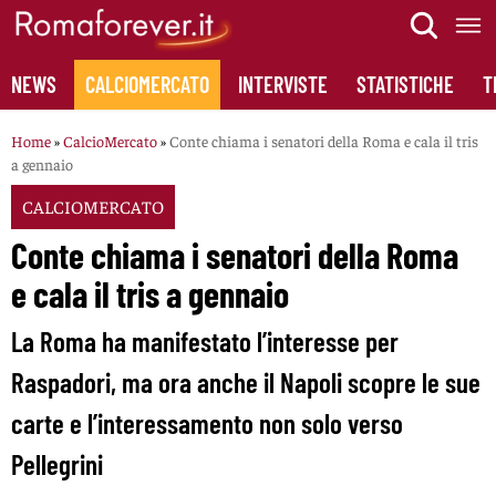
Skip
to
content
NEWS
CALCIOMERCATO
INTERVISTE
STATISTICHE
T
Home
»
CalcioMercato
»
Conte chiama i senatori della Roma e cala il tris
a gennaio
CALCIOMERCATO
Conte chiama i senatori della Roma
e cala il tris a gennaio
La Roma ha manifestato l’interesse per
Raspadori, ma ora anche il Napoli scopre le sue
carte e l’interessamento non solo verso
Pellegrini