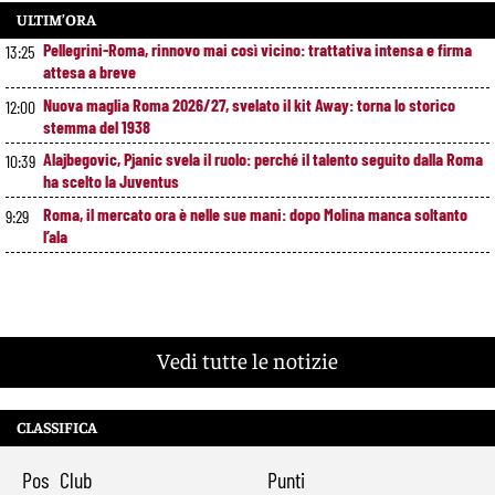
ULTIM’ORA
Pellegrini-Roma, rinnovo mai così vicino: trattativa intensa e firma
13:25
attesa a breve
Nuova maglia Roma 2026/27, svelato il kit Away: torna lo storico
12:00
stemma del 1938
Alajbegovic, Pjanic svela il ruolo: perché il talento seguito dalla Roma
10:39
ha scelto la Juventus
Roma, il mercato ora è nelle sue mani: dopo Molina manca soltanto
9:29
l’ala
Vedi tutte le notizie
CLASSIFICA
Pos
Club
Punti