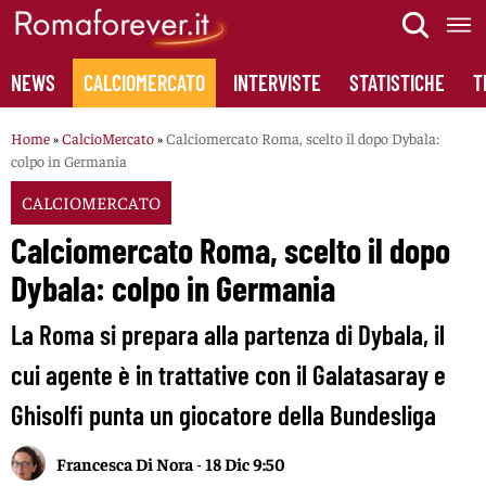
Skip
to
content
NEWS
CALCIOMERCATO
INTERVISTE
STATISTICHE
T
Home
»
CalcioMercato
»
Calciomercato Roma, scelto il dopo Dybala:
colpo in Germania
CALCIOMERCATO
Calciomercato Roma, scelto il dopo
Dybala: colpo in Germania
La Roma si prepara alla partenza di Dybala, il
cui agente è in trattative con il Galatasaray e
Ghisolfi punta un giocatore della Bundesliga
Francesca Di Nora
-
18 Dic 9:50