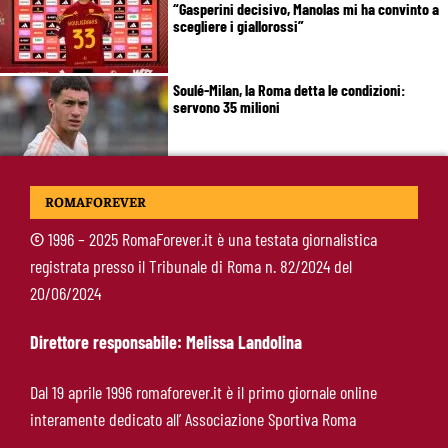
“Gasperini decisivo, Manolas mi ha convinto a
scegliere i giallorossi”
Soulé-Milan, la Roma detta le condizioni:
servono 35 milioni
Koulierakis-Roma, impatto immediato: gol e
ROMAFOREVER
messaggio a Gasperini
©
1996 – 2025 RomaForever.it è una testata giornalistica
registrata presso il Tribunale di Roma n. 82/2024 del
Ndicka-Roma, futuro più chiaro: il messaggio
20/06/2024
che allontana il mercato
Direttore responsabile: Melissa Landolina
Calciomercato Roma, scout a Praga per
Dal 19 aprile 1996 romaforever.it è il primo giornale online
Fofana: il prezzo fissato dal Lione
interamente dedicato all’ Associazione Sportiva Roma