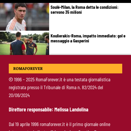
Soulé-Milan, la Roma detta le condizioni:
servono 35 milioni
Koulierakis-Roma, impatto immediato: gol e
messaggio a Gasperini
Ndicka-Roma, futuro più chiaro: il messaggio
ROMAFOREVER
che allontana il mercato
©
1996 – 2025 RomaForever.it è una testata giornalistica
registrata presso il Tribunale di Roma n. 82/2024 del
Calciomercato Roma, scout a Praga per
20/06/2024
Fofana: il prezzo fissato dal Lione
Direttore responsabile: Melissa Landolina
Calciomercato Roma, Kumbulla verso il Rayo
Dal 19 aprile 1996 romaforever.it è il primo giornale online
Vallecano: via libera alle visite