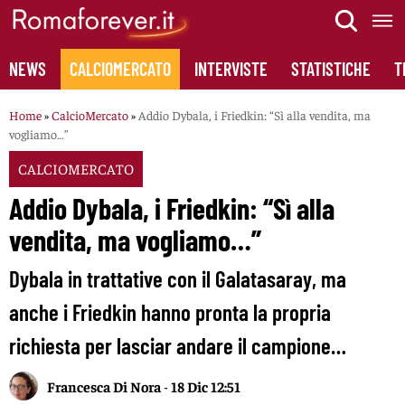
Skip
to
content
NEWS
CALCIOMERCATO
INTERVISTE
STATISTICHE
T
Home
»
CalcioMercato
»
Addio Dybala, i Friedkin: “Sì alla vendita, ma
vogliamo…”
CALCIOMERCATO
Addio Dybala, i Friedkin: “Sì alla
vendita, ma vogliamo…”
Dybala in trattative con il Galatasaray, ma
anche i Friedkin hanno pronta la propria
richiesta per lasciar andare il campione…
Francesca Di Nora
-
18 Dic 12:51