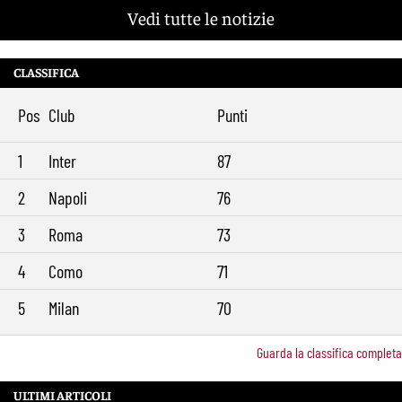
attesa a breve
Vedi tutte le notizie
Nuova maglia Roma 2026/27, svelato il kit Away: torna lo storico
12:00
stemma del 1938
CLASSIFICA
Alajbegovic, Pjanic svela il ruolo: perché il talento seguito dalla Roma
10:39
ha scelto la Juventus
Pos
Club
Punti
Roma, il mercato ora è nelle sue mani: dopo Molina manca soltanto
9:29
l’ala
1
Inter
87
2
Napoli
76
3
Roma
73
4
Como
71
5
Milan
70
Guarda la classifica completa
ULTIMI ARTICOLI