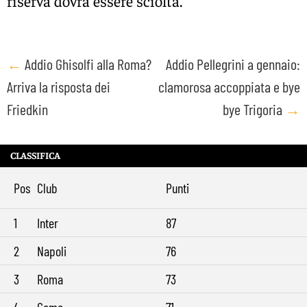
riserva dovrà essere sciolta.
Post
←
Addio Ghisolfi alla Roma?
Addio Pellegrini a gennaio:
Arriva la risposta dei
clamorosa accoppiata e bye
navigation
Friedkin
bye Trigoria
→
CLASSIFICA
Pos
Club
Punti
1
Inter
87
2
Napoli
76
3
Roma
73
4
Como
71