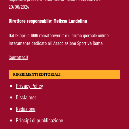
Roma-Read, il retroscena: rifiutati 29 milioni e
20/06/2024
il 10% sulla rivendita
Direttore responsabile: Melissa Landolina
Roma-Molina, il colpo di D’Amico è geniale:
Dal 19 aprile 1996 romaforever.it è il primo giornale online
qualità ed esperienza a un prezzo da
interamente dedicato all’ Associazione Sportiva Roma
occasione
Contattaci!
RIFERIMENTI EDITORIALI
Privacy Policy
Disclaimer
Redazione
Principi di pubblicazione