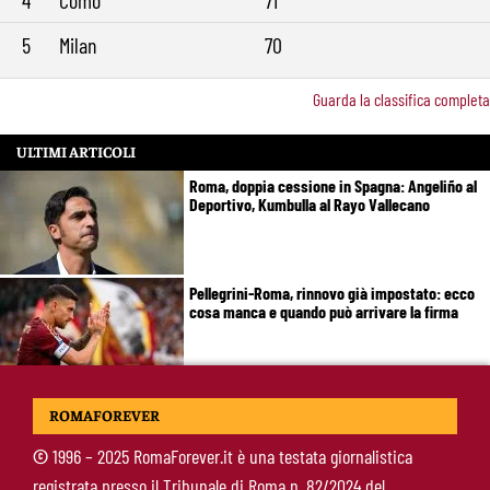
5
Milan
70
Guarda la classifica completa
ULTIMI ARTICOLI
Roma, doppia cessione in Spagna: Angeliño al
Deportivo, Kumbulla al Rayo Vallecano
Pellegrini-Roma, rinnovo già impostato: ecco
cosa manca e quando può arrivare la firma
Mercato Roma, manca un solo colpo: Gasperini
ROMAFOREVER
aspetta l’ala sinistra
©
1996 – 2025 RomaForever.it è una testata giornalistica
registrata presso il Tribunale di Roma n. 82/2024 del