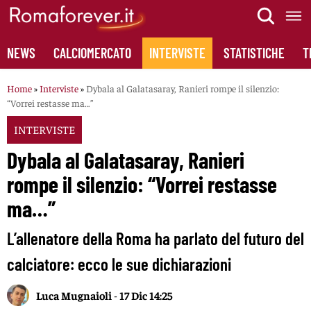
Skip
to
content
NEWS
CALCIOMERCATO
INTERVISTE
STATISTICHE
T
Home
»
Interviste
»
Dybala al Galatasaray, Ranieri rompe il silenzio:
“Vorrei restasse ma…”
INTERVISTE
Dybala al Galatasaray, Ranieri
rompe il silenzio: “Vorrei restasse
ma…”
L’allenatore della Roma ha parlato del futuro del
calciatore: ecco le sue dichiarazioni
Luca Mugnaioli
-
17 Dic 14:25