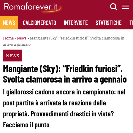
Skip
to
content
NEWS
CALCIOMERCATO
INTERVISTE
STATISTICHE
T
Home
»
News
»
Mangiante (Sky): “Friedkin furiosi”. Svolta clamorosa in
arrivo a gennaio
NEWS
Mangiante (Sky): “Friedkin furiosi”.
Svolta clamorosa in arrivo a gennaio
I giallorossi cadono ancora in campionato: nel
post partita è arrivata la reazione della
proprietà. Provvedimenti drastici in vista?
Facciamo il punto