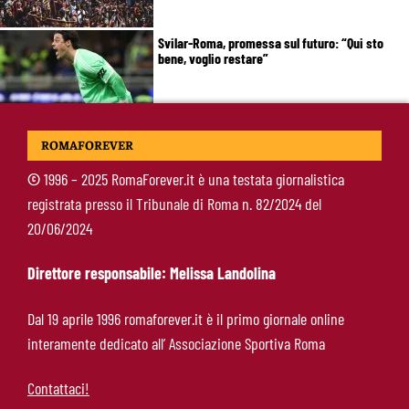
Svilar-Roma, promessa sul futuro: “Qui sto
bene, voglio restare”
Castro-Roma, messaggio Scudetto: “Non sono
ROMAFOREVER
la riserva di Malen”
©
1996 – 2025 RomaForever.it è una testata giornalistica
registrata presso il Tribunale di Roma n. 82/2024 del
Fofana-Roma, prima offerta respinta: il Lione
20/06/2024
boccia la formula
Direttore responsabile: Melissa Landolina
Manfrè-Roma, nuova era nel vivaio: raccoglie
Dal 19 aprile 1996 romaforever.it è il primo giornale online
l’eredità di Bruno Conti
interamente dedicato all’ Associazione Sportiva Roma
Contattaci!