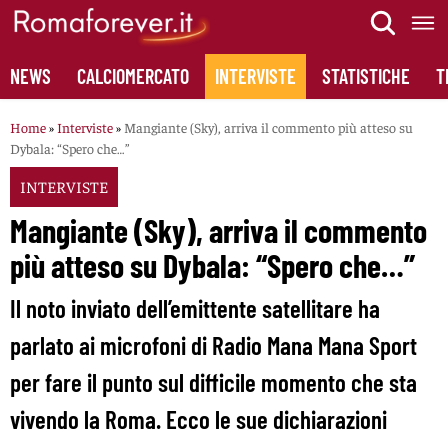
Skip
to
content
NEWS
CALCIOMERCATO
INTERVISTE
STATISTICHE
T
Home
»
Interviste
»
Mangiante (Sky), arriva il commento più atteso su
Dybala: “Spero che…”
INTERVISTE
Mangiante (Sky), arriva il commento
più atteso su Dybala: “Spero che…”
Il noto inviato dell’emittente satellitare ha
parlato ai microfoni di Radio Mana Mana Sport
per fare il punto sul difficile momento che sta
vivendo la Roma. Ecco le sue dichiarazioni