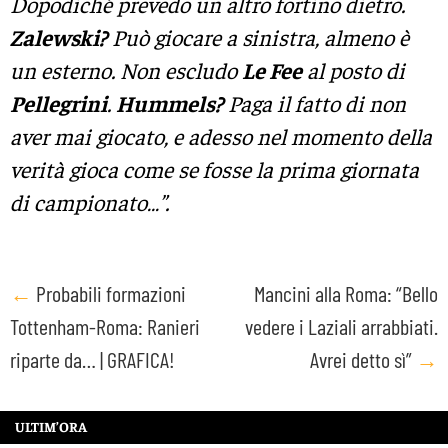
Dopodiché prevedo un altro fortino dietro.
Zalewski?
Può giocare a sinistra, almeno è
un esterno. Non escludo
Le Fee
al posto di
Pellegrini
.
Hummels?
Paga il fatto di non
aver mai giocato, e adesso nel momento della
verità gioca come se fosse la prima giornata
di campionato…”.
Post
←
Probabili formazioni
Mancini alla Roma: “Bello
Tottenham-Roma: Ranieri
vedere i Laziali arrabbiati.
navigation
riparte da… | GRAFICA!
Avrei detto sì”
→
ULTIM’ORA