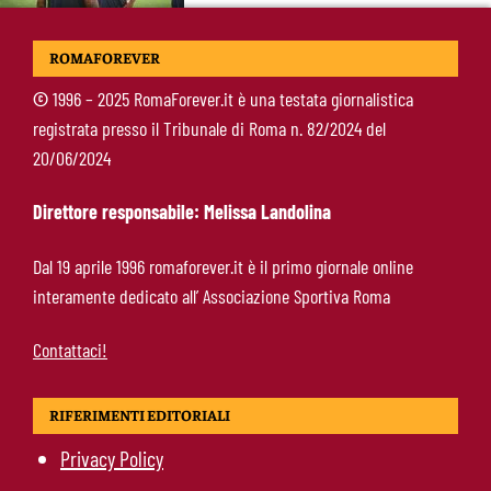
Ndicka-Roma, futuro più chiaro: il messaggio
ROMAFOREVER
che allontana il mercato
©
1996 – 2025 RomaForever.it è una testata giornalistica
registrata presso il Tribunale di Roma n. 82/2024 del
Calciomercato Roma, scout a Praga per
20/06/2024
Fofana: il prezzo fissato dal Lione
Direttore responsabile: Melissa Landolina
Calciomercato Roma, Kumbulla verso il Rayo
Dal 19 aprile 1996 romaforever.it è il primo giornale online
Vallecano: via libera alle visite
interamente dedicato all’ Associazione Sportiva Roma
Contattaci!
RIFERIMENTI EDITORIALI
Privacy Policy