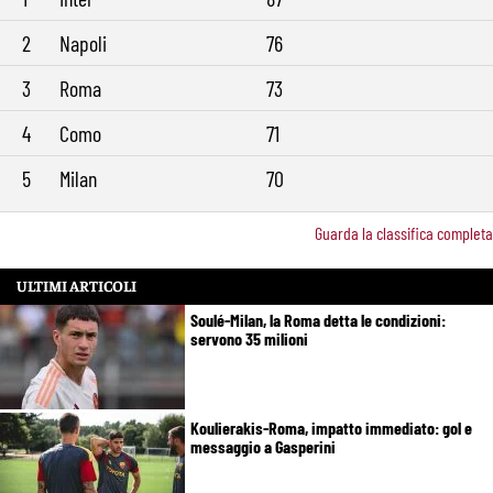
2
Napoli
76
3
Roma
73
4
Como
71
5
Milan
70
Guarda la classifica completa
ULTIMI ARTICOLI
Soulé-Milan, la Roma detta le condizioni:
servono 35 milioni
Koulierakis-Roma, impatto immediato: gol e
messaggio a Gasperini