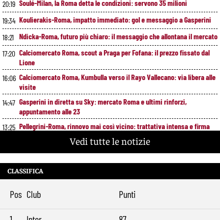
Soulé-Milan, la Roma detta le condizioni: servono 35 milioni
20:19
Koulierakis-Roma, impatto immediato: gol e messaggio a Gasperini
19:34
Ndicka-Roma, futuro più chiaro: il messaggio che allontana il mercato
18:21
Calciomercato Roma, scout a Praga per Fofana: il prezzo fissato dal
17:20
Lione
Calciomercato Roma, Kumbulla verso il Rayo Vallecano: via libera alle
16:06
visite
Gasperini in diretta su Sky: mercato Roma e ultimi rinforzi,
14:47
appuntamento alle 23
Pellegrini-Roma, rinnovo mai così vicino: trattativa intensa e firma
13:25
attesa a breve
Vedi tutte le notizie
Nuova maglia Roma 2026/27, svelato il kit Away: torna lo storico
12:00
stemma del 1938
CLASSIFICA
Alajbegovic, Pjanic svela il ruolo: perché il talento seguito dalla Roma
10:39
ha scelto la Juventus
Pos
Club
Punti
Roma, il mercato ora è nelle sue mani: dopo Molina manca soltanto
9:29
l’ala
1
Inter
87