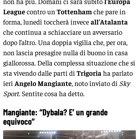
non ha più. Domani ci sarà subito
l’Europa
League
contro un
Tottenham
che pare in
forma, lunedì toccherà invece
al
l’Atalanta
che continua a schiacciare un avversario
dopo l’altro. Una doppia vigilia che, per ora,
non lascia presagire nulla di buono in casa
giallorossa. Della complessa situazione che si
sta vivendo dalle parti di
Trigoria
ha parlato
ieri
Angelo Mangiante
, noto inviato di
Sky
Sport
. Sentite cosa ha detto.
Mangiante: “Dybala? E’ un grande
equivoco”