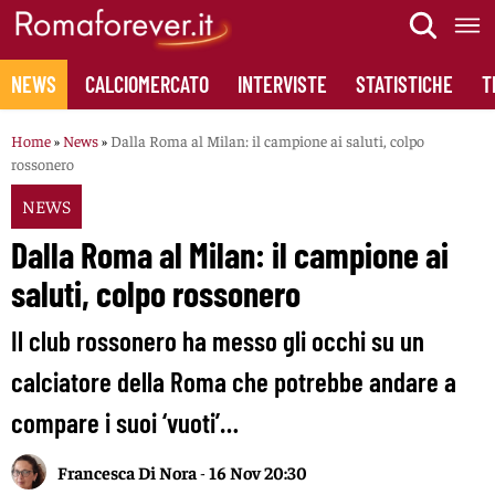
Skip
to
content
NEWS
CALCIOMERCATO
INTERVISTE
STATISTICHE
T
Home
»
News
»
Dalla Roma al Milan: il campione ai saluti, colpo
rossonero
NEWS
Dalla Roma al Milan: il campione ai
saluti, colpo rossonero
Il club rossonero ha messo gli occhi su un
calciatore della Roma che potrebbe andare a
compare i suoi ‘vuoti’…
Francesca Di Nora
-
16 Nov 20:30