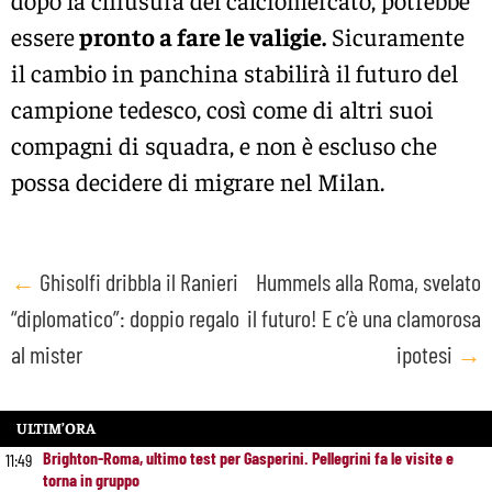
essere
pronto a fare le valigie.
Sicuramente
il cambio in panchina stabilirà il futuro del
campione tedesco, così come di altri suoi
compagni di squadra, e non è escluso che
possa decidere di migrare nel Milan.
Post
←
Ghisolfi dribbla il Ranieri
Hummels alla Roma, svelato
“diplomatico”: doppio regalo
il futuro! E c’è una clamorosa
navigation
al mister
ipotesi
→
ULTIM’ORA
Brighton-Roma, ultimo test per Gasperini. Pellegrini fa le visite e
11:49
torna in gruppo