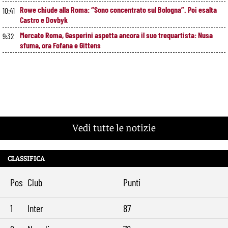
Rowe chiude alla Roma: “Sono concentrato sul Bologna”. Poi esalta
10:41
Castro e Dovbyk
Mercato Roma, Gasperini aspetta ancora il suo trequartista: Nusa
9:32
sfuma, ora Fofana e Gittens
Vedi tutte le notizie
CLASSIFICA
Pos
Club
Punti
1
Inter
87