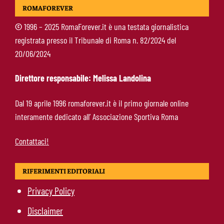
Mercato Roma, Gasperini aspetta ancora il suo
ROMAFOREVER
trequartista: Nusa sfuma, ora Fofana e Gittens
©
1996 – 2025 RomaForever.it è una testata giornalistica
registrata presso il Tribunale di Roma n. 82/2024 del
Calciomercato Roma, si allontana un obiettivo
20/06/2024
per l’attacco: resta viva l’ipotesi Real Madrid
Direttore responsabile: Melissa Landolina
Roma, Cristante fissa gli obiettivi:
Dal 19 aprile 1996 romaforever.it è il primo giornale online
“Champions priorità. Friedkin fondamentali
interamente dedicato all’ Associazione Sportiva Roma
per la crescita del club”
Contattaci!
RIFERIMENTI EDITORIALI
Privacy Policy
Disclaimer