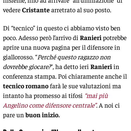
insieme, fino ad arrivare “all’umiliazione” di
vedere
Cristante
arretrato al suo posto.
Di “tecnico” in questo ci abbiamo visto ben
poco. Adesso però l’arrivo di
Ranieri
potrebbe
aprire una nuova pagina per il difensore in
giallorosso. “
Perché questo ragazzo non
dovrebbe giocare?
“, ha detto ieri
Ranieri
in
conferenza stampa. Poi chiaramente anche il
tecnico romano
farà le sue valutazioni ma
intanto ha promesso ai tifosi
“mai più
Angelino come difensore centrale”
. A noi ci
pare un
buon inizio.