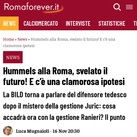
Skip
to
content
NEWS
CALCIOMERCATO
INTERVISTE
STATISTICHE
T
Home
»
News
»
Hummels alla Roma, svelato il futuro! E c’è una
clamorosa ipotesi
NEWS
Hummels alla Roma, svelato il
futuro! E c’è una clamorosa ipotesi
La BILD torna a parlare del difensore tedesco
dopo il mistero della gestione Juric: cosa
accadrà ora con la gestione Ranieri? Il punto
Luca Mugnaioli
-
16 Nov 20:30