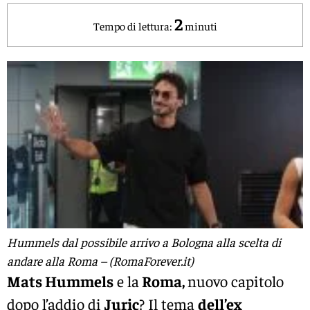
2
Tempo di lettura:
minuti
Hummels dal possibile arrivo a Bologna alla scelta di
andare alla Roma – (RomaForever.it)
Mats Hummels
e la
Roma,
nuovo capitolo
dopo l’addio di
Juric
? Il tema
dell’ex