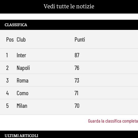
Rensch-Roma, l’occasione cambia tutto: Gasperini prova il jolly delle
13:59
Vedi tutte le notizie
fasce
Kumbulla lascia la Roma: ufficiale il prestito al Rayo Vallecano
12:59
CLASSIFICA
Brighton-Roma, ultimo test per Gasperini. Pellegrini fa le visite e
11:49
torna in gruppo
Pos
Club
Punti
Rowe chiude alla Roma: “Sono concentrato sul Bologna”. Poi esalta
10:41
Castro e Dovbyk
1
Inter
87
Mercato Roma, Gasperini aspetta ancora il suo trequartista: Nusa
9:32
sfuma, ora Fofana e Gittens
2
Napoli
76
3
Roma
73
4
Como
71
5
Milan
70
Guarda la classifica completa
ULTIMI ARTICOLI