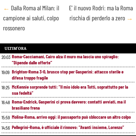
Post
←
Dalla Roma al Milan: il
E’ il nuovo Rodri: ma la Roma
campione ai saluti, colpo
rischia di perderlo a zero
→
navigation
rossonero
ULTIM’ORA
Roma-Cacciamani, Cairo alza il muro ma lascia uno spiraglio:
20:03
“Dipende dalle offerte”
Brighton-Roma 3-0, brusco stop per Gasperini: attacco sterile e
19:09
difesa troppo fragile
McKennie sorprende tutti: “Il mio idolo era Totti, soprattutto per la
18:25
sua fedeltà”
Roma-Endrick, Gasperini ci prova davvero: contatti avviati, ma il
16:48
brasiliano frena
Molina-Roma, arrivo oggi: il passaporto può sbloccare un altro colpo
15:59
Pellegrini-Roma, è ufficiale il rinnovo: “Avanti insieme, Lorenzo”
14:56