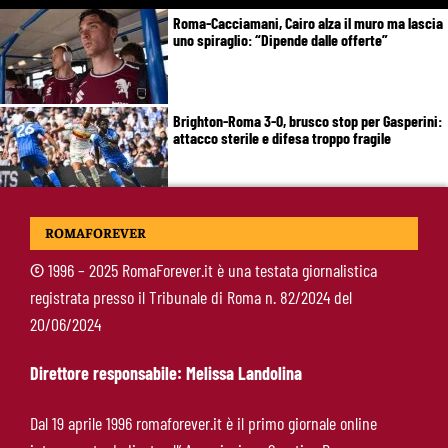
Roma-Cacciamani, Cairo alza il muro ma lascia
uno spiraglio: “Dipende dalle offerte”
Brighton-Roma 3-0, brusco stop per Gasperini:
attacco sterile e difesa troppo fragile
McKennie sorprende tutti: “Il mio idolo era
ROMAFOREVER
Totti, soprattutto per la sua fedeltà”
©
1996 – 2025 RomaForever.it è una testata giornalistica
registrata presso il Tribunale di Roma n. 82/2024 del
Roma-Endrick, Gasperini ci prova davvero:
20/06/2024
contatti avviati, ma il brasiliano frena
Direttore responsabile: Melissa Landolina
Molina-Roma, arrivo oggi: il passaporto può
Dal 19 aprile 1996 romaforever.it è il primo giornale online
sbloccare un altro colpo