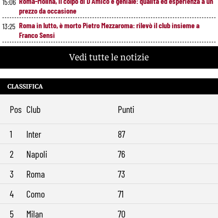
Roma-Molina, il colpo di D’Amico è geniale: qualità ed esperienza a un
15:06
prezzo da occasione
Roma in lutto, è morto Pietro Mezzaroma: rilevò il club insieme a
13:25
Franco Sensi
Roma, segnali di crescita contro il Newport: cosa ha funzionato e
11:49
Vedi tutte le notizie
cosa va ancora migliorato
Roma, offerta da 12 milioni per Cacciamani: il Torino alza il muro
10:39
CLASSIFICA
Roma-Molina, trattativa in avanzamento: sul tavolo 17 milioni per
9:29
l’argentino
Pos
Club
Punti
1
Inter
87
2
Napoli
76
3
Roma
73
4
Como
71
5
Milan
70