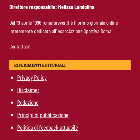
Direttore responsabile: Melissa Landolina
Roma-Molina, il colpo di D’Amico è geniale:
Dal 19 aprile 1996 romaforever.it è il primo giornale online
qualità ed esperienza a un prezzo da
interamente dedicato all’ Associazione Sportiva Roma
occasione
Contattaci!
RIFERIMENTI EDITORIALI
Privacy Policy
Disclaimer
Redazione
Principi di pubblicazione
Politica di feedback attuabile