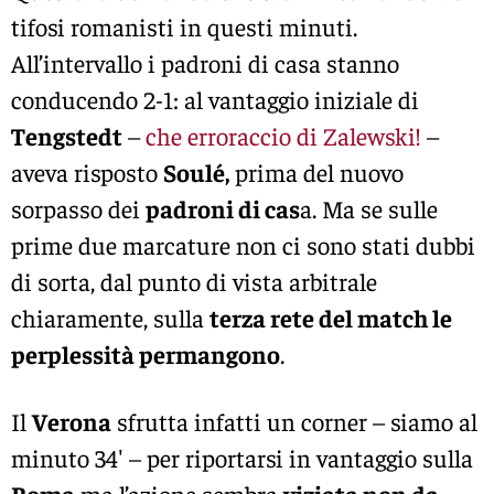
tifosi romanisti in questi minuti.
All’intervallo i padroni di casa stanno
conducendo 2-1: al vantaggio iniziale di
Tengstedt
–
che erroraccio di Zalewski!
–
aveva risposto
Soulé,
prima del nuovo
sorpasso dei
padroni di cas
a. Ma se sulle
prime due marcature non ci sono stati dubbi
di sorta, dal punto di vista arbitrale
chiaramente, sulla
terza rete del match le
perplessità permangono
.
Il
Verona
sfrutta infatti un corner – siamo al
minuto 34′ – per riportarsi in vantaggio sulla
Roma
ma l’azione sembra
viziata non da