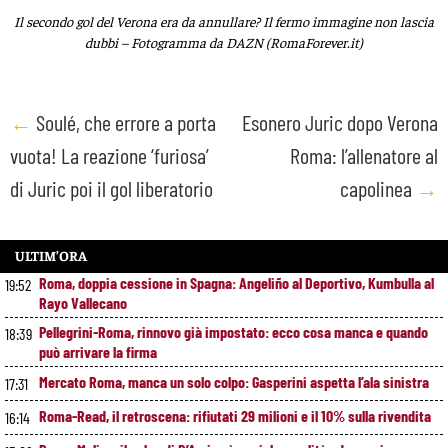
Il secondo gol del Verona era da annullare? Il fermo immagine non lascia
dubbi – Fotogramma da DAZN (RomaForever.it)
Post
←
Soulé, che errore a porta
Esonero Juric dopo Verona
vuota! La reazione ‘furiosa’
Roma: l’allenatore al
navigation
di Juric poi il gol liberatorio
capolinea
→
ULTIM’ORA
Roma, doppia cessione in Spagna: Angeliño al Deportivo, Kumbulla al
19:52
Rayo Vallecano
Pellegrini-Roma, rinnovo già impostato: ecco cosa manca e quando
18:39
può arrivare la firma
Mercato Roma, manca un solo colpo: Gasperini aspetta l’ala sinistra
17:31
Roma-Read, il retroscena: rifiutati 29 milioni e il 10% sulla rivendita
16:14