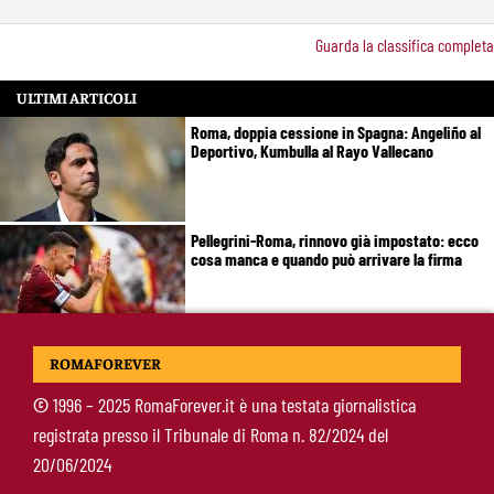
Guarda la classifica completa
ULTIMI ARTICOLI
Roma, doppia cessione in Spagna: Angeliño al
Deportivo, Kumbulla al Rayo Vallecano
Pellegrini-Roma, rinnovo già impostato: ecco
cosa manca e quando può arrivare la firma
Mercato Roma, manca un solo colpo: Gasperini
ROMAFOREVER
aspetta l’ala sinistra
©
1996 – 2025 RomaForever.it è una testata giornalistica
registrata presso il Tribunale di Roma n. 82/2024 del
Roma-Read, il retroscena: rifiutati 29 milioni e
20/06/2024
il 10% sulla rivendita