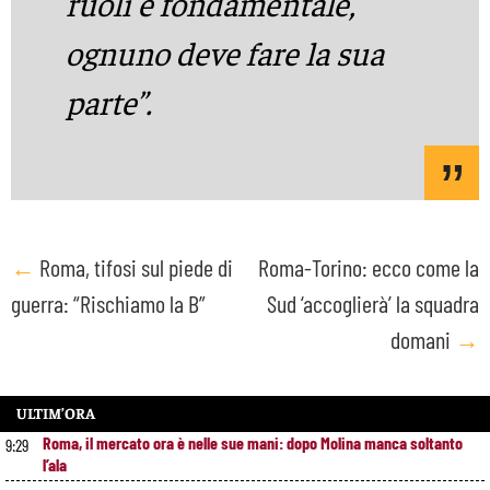
ruoli è fondamentale,
ognuno deve fare la sua
parte”.
Post
←
Roma, tifosi sul piede di
Roma-Torino: ecco come la
guerra: “Rischiamo la B”
Sud ‘accoglierà’ la squadra
navigation
domani
→
ULTIM’ORA
Roma, il mercato ora è nelle sue mani: dopo Molina manca soltanto
9:29
l’ala