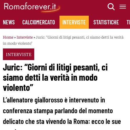
Skip
to
content
NEWS
CALCIOMERCATO
INTERVISTE
STATISTICHE
T
Home
»
Interviste
»
Juric: “Giorni di litigi pesanti, ci siamo detti la verità
in modo violento”
INTERVISTE
Juric: “Giorni di litigi pesanti, ci
siamo detti la verità in modo
violento”
L’allenatore giallorosso è intervenuto in
conferenza stampa parlando del momento
delicato che sta vivendo la Roma: ecco le sue