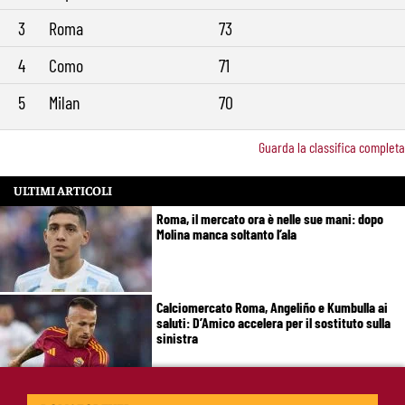
3
Roma
73
4
Como
71
5
Milan
70
Guarda la classifica completa
ULTIMI ARTICOLI
Roma, il mercato ora è nelle sue mani: dopo
Molina manca soltanto l’ala
Calciomercato Roma, Angeliño e Kumbulla ai
saluti: D’Amico accelera per il sostituto sulla
sinistra
Roma, doppia cessione in Spagna: Angeliño al