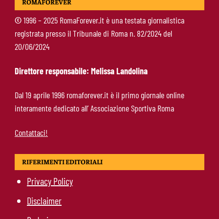
ROMAFOREVER
Deportivo, Kumbulla al Rayo Vallecano
©
1996 – 2025 RomaForever.it è una testata giornalistica
registrata presso il Tribunale di Roma n. 82/2024 del
Pellegrini-Roma, rinnovo già impostato: ecco
20/06/2024
cosa manca e quando può arrivare la firma
Direttore responsabile: Melissa Landolina
Mercato Roma, manca un solo colpo: Gasperini
Dal 19 aprile 1996 romaforever.it è il primo giornale online
aspetta l’ala sinistra
interamente dedicato all’ Associazione Sportiva Roma
Contattaci!
RIFERIMENTI EDITORIALI
Privacy Policy
Disclaimer