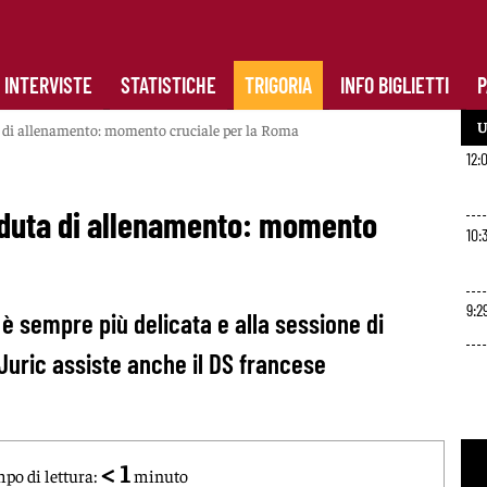
INTERVISTE
STATISTICHE
TRIGORIA
INFO BIGLIETTI
P
U
ta di allenamento: momento cruciale per la Roma
12:
seduta di allenamento: momento
10:
9:2
è sempre più delicata e alla sessione di
Juric assiste anche il DS francese
< 1
po di lettura:
minuto