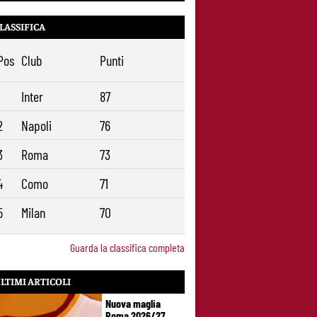
LASSIFICA
Pos
Club
Punti
1
Inter
87
2
Napoli
76
3
Roma
73
4
Como
71
5
Milan
70
Guarda la classifica completa
LTIMI ARTICOLI
Nuova maglia
Roma 2026/27,