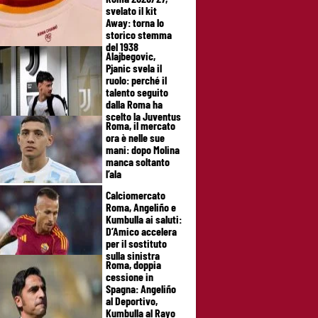
svelato il kit
Away: torna lo
storico stemma
del 1938
Alajbegovic,
Pjanic svela il
ruolo: perché il
talento seguito
dalla Roma ha
scelto la Juventus
Roma, il mercato
ora è nelle sue
mani: dopo Molina
manca soltanto
l’ala
Calciomercato
Roma, Angeliño e
Kumbulla ai saluti:
D’Amico accelera
per il sostituto
sulla sinistra
Roma, doppia
cessione in
Spagna: Angeliño
al Deportivo,
Kumbulla al Rayo