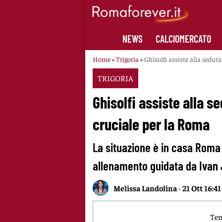
Skip
to
content
NEWS
CALCIOMERCATO
Home
»
Trigoria
»
Ghisolfi assiste alla sedu
TRIGORIA
Ghisolfi assiste alla 
cruciale per la Roma
La situazione è in casa Roma 
allenamento guidata da Ivan 
Melissa Landolina
-
21 Ott 16:41
Tem