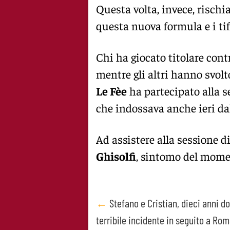
Questa volta, invece, rischi
questa nuova formula e i tif
Chi ha giocato titolare contr
mentre gli altri hanno svolt
Le Fèe
ha partecipato alla s
che indossava anche ieri d
Ad assistere alla sessione 
Ghisolfi
, sintomo del momen
Post
←
Stefano e Cristian, dieci anni do
terribile incidente in seguito a Ro
navigation