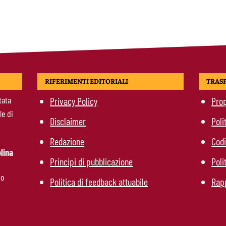
RIFERIMENTI EDITORIALI
TRAS
tata
Privacy Policy
Prop
le di
Disclaimer
Poli
Redazione
Codi
lina
Principi di pubblicazione
Poli
mo
Politica di feedback attuabile
Rapp