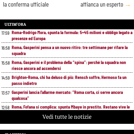
la conferma ufficiale
affianca un esperto
→
ULTIM’ORA
Roma-Rodrigo Mora, spunta la formula: 5+45 milioni e obbligo legato a
17:59
presenze ed Europa
Roma, Gasperini pensa a un nuovo ritiro: tre settimane per rifare la
16:58
squadra
Roma, Gasperini e il problema della “spina”: perché la squadra non
15:58
riesce ancora ad accendersi
Brighton-Roma, chi ha deluso di più: Rensch soffre, Hermoso fa un
14:59
passo indietro
Gasperini lancia l’allarme mercato: “Roma corta, ci serve ancora
13:57
qualcosa”
Roma, Fofana si complica: spunta Mbaye in prestito. Restano vive le
12:58
piste Endrick e Gittens
Vedi tutte le notizie
Pellegrini, Gasperini frena il rientro: “Ci vorrà almeno un mese”
11:49
Roma, 11 gol subiti in 4 partite: il dato che preoccupa Gasperini
10:41