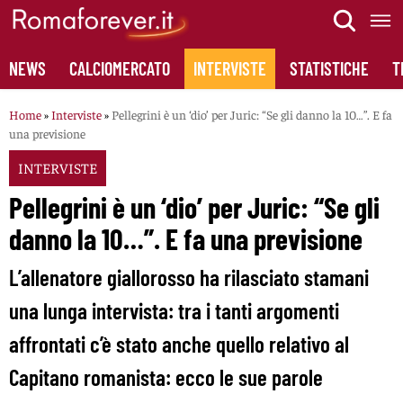
Skip
to
content
NEWS
CALCIOMERCATO
INTERVISTE
STATISTICHE
T
Home
»
Interviste
»
Pellegrini è un ‘dio’ per Juric: “Se gli danno la 10…”. E fa
una previsione
INTERVISTE
Pellegrini è un ‘dio’ per Juric: “Se gli
danno la 10…”. E fa una previsione
L’allenatore giallorosso ha rilasciato stamani
una lunga intervista: tra i tanti argomenti
affrontati c’è stato anche quello relativo al
Capitano romanista: ecco le sue parole