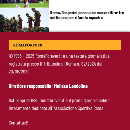
Roma, Gasperini pensa a un nuovo ritiro: tre
settimane per rifare la squadra
Roma, Gasperini e il problema della “spina”:
ROMAFOREVER
perché la squadra non riesce ancora ad
accendersi
©
1996 – 2025 RomaForever.it è una testata giornalistica
registrata presso il Tribunale di Roma n. 82/2024 del
Brighton-Roma, chi ha deluso di più: Rensch
20/06/2024
soffre, Hermoso fa un passo indietro
Direttore responsabile: Melissa Landolina
Gasperini lancia l’allarme mercato: “Roma
Dal 19 aprile 1996 romaforever.it è il primo giornale online
corta, ci serve ancora qualcosa”
interamente dedicato all’ Associazione Sportiva Roma
Contattaci!