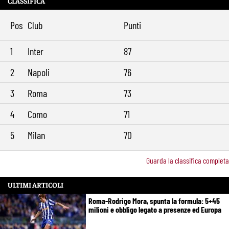
CLASSIFICA
Gasperini boccia la Roma: “Partita pessima”. E lancia un altro
9:34
messaggio sul mercato
Pos
Club
Punti
1
Inter
87
2
Napoli
76
3
Roma
73
4
Como
71
5
Milan
70
Guarda la classifica completa
ULTIMI ARTICOLI
Roma-Rodrigo Mora, spunta la formula: 5+45
milioni e obbligo legato a presenze ed Europa