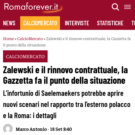
Skip
to
content
NEWS
CALCIOMERCATO
INTERVISTE
STATISTICHE
T
Home
»
CalcioMercato
»
Zalewski e il rinnovo contrattuale, la Gazzetta fa
il punto della situazione
CALCIOMERCATO
Zalewski e il rinnovo contrattuale, la
Gazzetta fa il punto della situazione
L’infortunio di Saelemaekers potrebbe aprire
nuovi scenari nel rapporto tra l’esterno polacco
e la Roma: i dettagli
Marco Antonio
-
18 Set 8:40