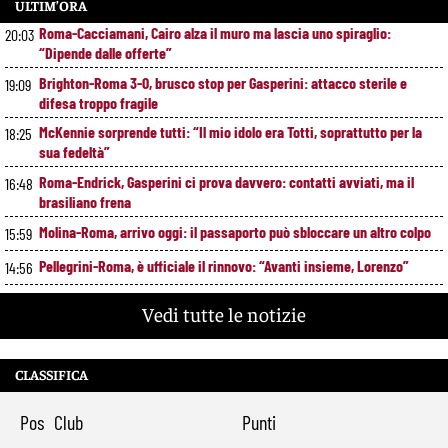
ULTIM’ORA
Roma-Cacciamani, Cairo alza il muro ma lascia uno spiraglio:
20:03
“Dipende dalle offerte”
Brighton-Roma 3-0, brusco stop per Gasperini: attacco sterile e
19:09
difesa troppo fragile
McKennie sorprende tutti: “Il mio idolo era Totti, soprattutto per la
18:25
sua fedeltà”
Roma-Endrick, Gasperini ci prova davvero: contatti avviati, ma il
16:48
brasiliano frena
Molina-Roma, arrivo oggi: il passaporto può sbloccare un altro colpo
15:59
Pellegrini-Roma, è ufficiale il rinnovo: “Avanti insieme, Lorenzo”
14:56
Rensch-Roma, l’occasione cambia tutto: Gasperini prova il jolly delle
13:59
Vedi tutte le notizie
fasce
Kumbulla lascia la Roma: ufficiale il prestito al Rayo Vallecano
12:59
CLASSIFICA
Brighton-Roma, ultimo test per Gasperini. Pellegrini fa le visite e
11:49
torna in gruppo
Pos
Club
Punti
Rowe chiude alla Roma: “Sono concentrato sul Bologna”. Poi esalta
10:41