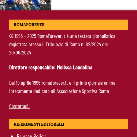
McKennie sorprende tutti: “Il mio idolo era
ROMAFOREVER
Totti, soprattutto per la sua fedeltà”
©
1996 – 2025 RomaForever.it è una testata giornalistica
registrata presso il Tribunale di Roma n. 82/2024 del
Roma-Endrick, Gasperini ci prova davvero:
20/06/2024
contatti avviati, ma il brasiliano frena
Direttore responsabile: Melissa Landolina
Molina-Roma, arrivo oggi: il passaporto può
Dal 19 aprile 1996 romaforever.it è il primo giornale online
sbloccare un altro colpo
interamente dedicato all’ Associazione Sportiva Roma
Contattaci!
RIFERIMENTI EDITORIALI
Privacy Policy