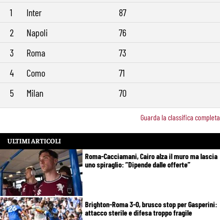
Castro e Dovbyk
1
Inter
87
Mercato Roma, Gasperini aspetta ancora il suo trequartista: Nusa
9:32
sfuma, ora Fofana e Gittens
2
Napoli
76
3
Roma
73
4
Como
71
5
Milan
70
Guarda la classifica completa
ULTIMI ARTICOLI
Roma-Cacciamani, Cairo alza il muro ma lascia
uno spiraglio: “Dipende dalle offerte”
Brighton-Roma 3-0, brusco stop per Gasperini:
attacco sterile e difesa troppo fragile