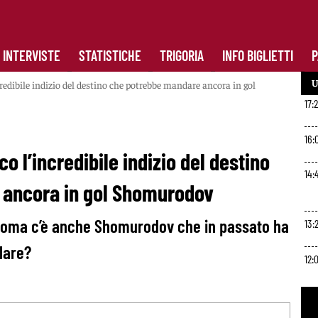
INTERVISTE
STATISTICHE
TRIGORIA
INFO BIGLIETTI
P
U
edibile indizio del destino che potrebbe mandare ancora in gol
17:
16:
 l’incredibile indizio del destino
14:
 ancora in gol Shomurodov
 Roma c’è anche Shomurodov che in passato ha
13:
olare?
12:
10: