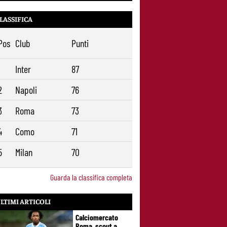
talento seguito dalla Roma ha scelto la
Juventus
LASSIFICA
Roma, il mercato ora è nelle sue mani:
9
dopo Molina manca soltanto l’ala
Pos
Club
Punti
1
Inter
87
2
Napoli
76
3
Roma
73
4
Como
71
5
Milan
70
Guarda la classifica completa
LTIMI ARTICOLI
Calciomercato
Roma, scout a