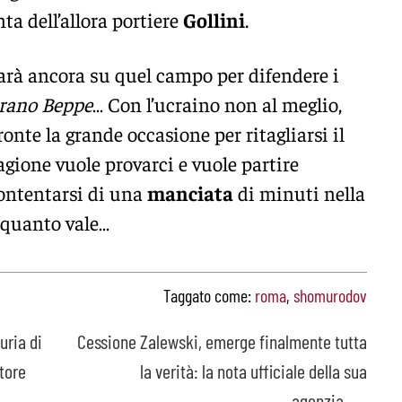
nta dell’allora portiere
Gollini
.
arà ancora su quel campo per difendere i
strano Beppe
… Con l’ucraino non al meglio,
ronte la grande occasione per ritagliarsi il
agione vuole provarci e vuole partire
contentarsi di una
manciata
di minuti nella
i quanto vale…
Taggato come:
roma
,
shomurodov
uria di
Cessione Zalewski, emerge finalmente tutta
tore
la verità: la nota ufficiale della sua
agenzia
→