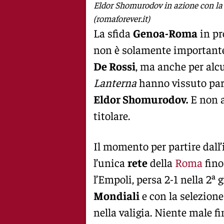
Eldor Shomurodov in azione con la
(romaforever.it)
La sfida
Genoa-Roma
in pr
non è solamente importante 
De Rossi
, ma anche per alcu
Lanterna
hanno vissuto parti
Eldor Shomurodov.
E non a
titolare.
Il momento per partire dall’
l’unica
rete
della
Roma
fino
l’Empoli, persa 2-1 nella 2ª g
Mondiali
e con la selezion
nella valigia. Niente male f