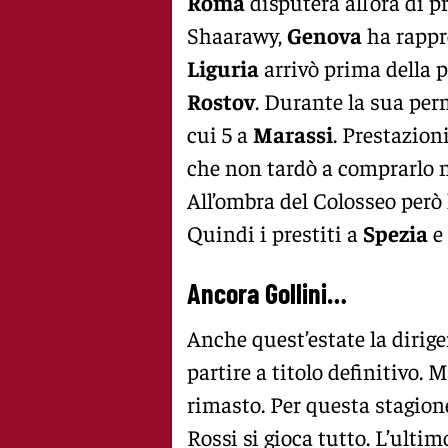
Roma
disputerà all’ora di p
Shaarawy,
Genova
ha rappre
Liguria
arrivò prima della p
Rostov
. Durante la sua per
cui 5 a
Marassi
. Prestazion
che non tardò a comprarlo n
All’ombra del Colosseo però
Quindi i prestiti a
Spezia
e
Ancora Gollini…
Anche quest’estate la dirigen
partire a titolo definitivo.
rimasto. Per questa stagione
Rossi si gioca tutto. L’ultimo