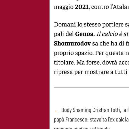
maggio
2021
, contro l’Atala
Domani lo stesso portiere s
pali del
Genoa
.
Il calcio è 
Shomurodov
sa che ha di f
proprio spazio. Per questa r
titolare. Ma forse, dovrà ac
ripresa per mostrare a tutt
Post
←
Body Shaming Cristian Totti, la f
papà Francesco: stavolta l’ex calcia
navigation
risponde così agli attacchi