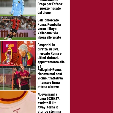
Praga per Fofana:
il prezzo fissato
dal Lione
Calciomercato
Roma, Kumbulla
verso il Rayo
Vallecano: via
libera alle visite
Gasperini in
diretta su Sky:
mercato Roma e
ultimi rinforzi,
appuntamento alle
23
Pellegrini-Roma,
rinnovo mai così
vicino: trattativa
intensa e firma
attesa a breve
Nuova maglia
Roma 2026/27,
svelato il kit
Away: torna lo
storico stemma