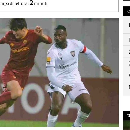
2
mpo di lettura:
minuti
C
9:2
U