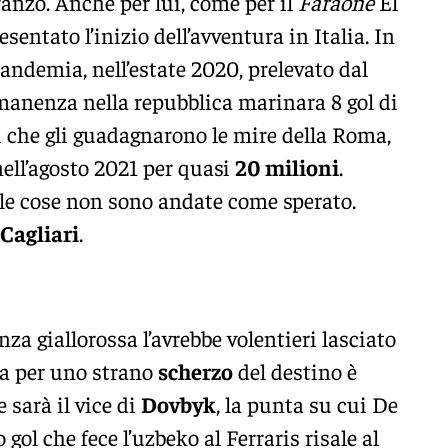
ranzo. Anche per lui, come per il
Faraone
El
sentato l’inizio dell’avventura in Italia. In
andemia, nell’estate 2020, prelevato dal
manenza nella repubblica marinara 8 gol di
i che gli guadagnarono le mire della Roma,
ell’agosto 2021 per quasi
20 milioni
.
 le cose non sono andate come sperato.
Cagliari
.
za giallorossa l’avrebbe volentieri lasciato
 Ma per uno strano
scherzo
del destino è
 sarà il vice di
Dovbyk
, la punta su cui De
 gol che fece l’uzbeko al Ferraris risale al