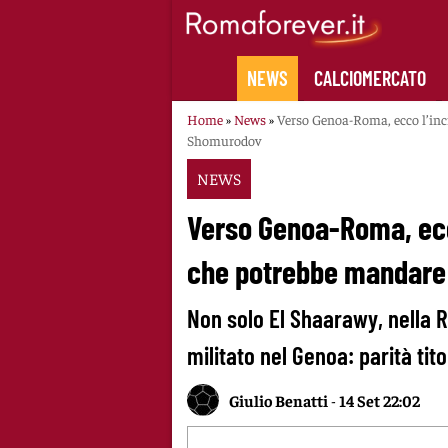
Skip
to
content
NEWS
CALCIOMERCATO
Home
»
News
»
Verso Genoa-Roma, ecco l’incr
Shomurodov
NEWS
Verso Genoa-Roma, ecco
che potrebbe mandare
Non solo El Shaarawy, nella
militato nel Genoa: parità tit
Giulio Benatti
-
14 Set 22:02