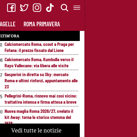
AGELLE
ROMA PRIMAVERA
LTIM’ORA
Calciomercato Roma, scout a Praga per
20
Fofana: il prezzo fissato dal Lione
Calciomercato Roma, Kumbulla verso il
06
Rayo Vallecano: via libera alle visite
Gasperini in diretta su Sky: mercato
47
Roma e ultimi rinforzi, appuntamento alle
23
Pellegrini-Roma, rinnovo mai così vicino:
25
trattativa intensa e firma attesa a breve
Nuova maglia Roma 2026/27, svelato il
00
kit Away: torna lo storico stemma del
1938
Vedi tutte le notizie
Alajbegovic, Pjanic svela il ruolo: perché il
39