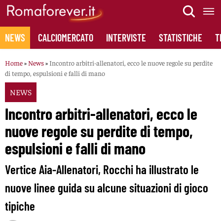
Skip
to
content
NEWS
CALCIOMERCATO
INTERVISTE
STATISTICHE
T
Home
»
News
»
Incontro arbitri-allenatori, ecco le nuove regole su perdite
di tempo, espulsioni e falli di mano
NEWS
Incontro arbitri-allenatori, ecco le
nuove regole su perdite di tempo,
espulsioni e falli di mano
Vertice Aia-Allenatori, Rocchi ha illustrato le
nuove linee guida su alcune situazioni di gioco
tipiche