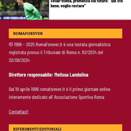
Svilar-Roma, promessa sul futuro: “Qui sto
bene, voglio restare”
Castro-Roma, messaggio Scudetto: “Non sono
ROMAFOREVER
la riserva di Malen”
©
1996 – 2025 RomaForever.it è una testata giornalistica
registrata presso il Tribunale di Roma n. 82/2024 del
Fofana-Roma, prima offerta respinta: il Lione
20/06/2024
boccia la formula
Direttore responsabile: Melissa Landolina
Manfrè-Roma, nuova era nel vivaio: raccoglie
Dal 19 aprile 1996 romaforever.it è il primo giornale online
l’eredità di Bruno Conti
interamente dedicato all’ Associazione Sportiva Roma
Contattaci!
RIFERIMENTI EDITORIALI