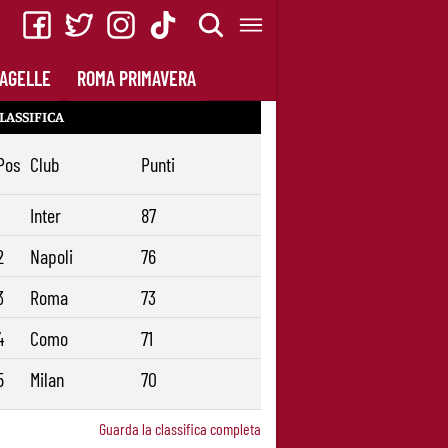
AGELLE
ROMA PRIMAVERA
LASSIFICA
Pos
Club
Punti
1
Inter
87
2
Napoli
76
3
Roma
73
4
Como
71
5
Milan
70
Guarda la classifica completa