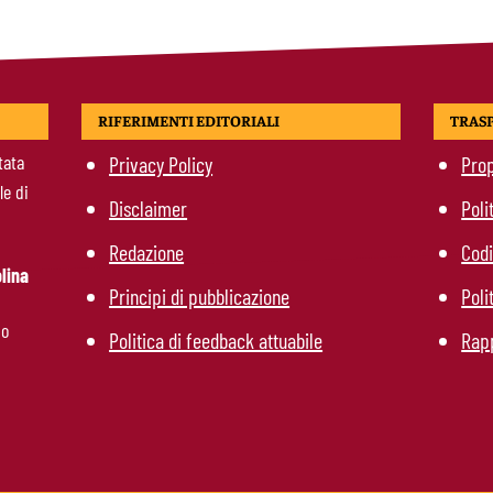
RIFERIMENTI EDITORIALI
TRAS
tata
Privacy Policy
Prop
le di
Disclaimer
Poli
Redazione
Codi
lina
Principi di pubblicazione
Poli
mo
Politica di feedback attuabile
Rapp