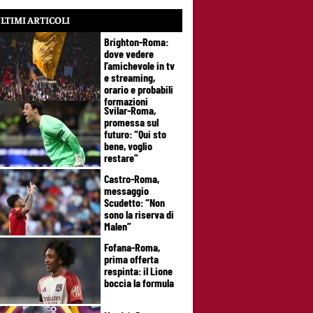
LTIMI ARTICOLI
Brighton-Roma:
dove vedere
l’amichevole in tv
e streaming,
orario e probabili
formazioni
Svilar-Roma,
promessa sul
futuro: “Qui sto
bene, voglio
restare”
Castro-Roma,
messaggio
Scudetto: “Non
sono la riserva di
Malen”
Fofana-Roma,
prima offerta
respinta: il Lione
boccia la formula