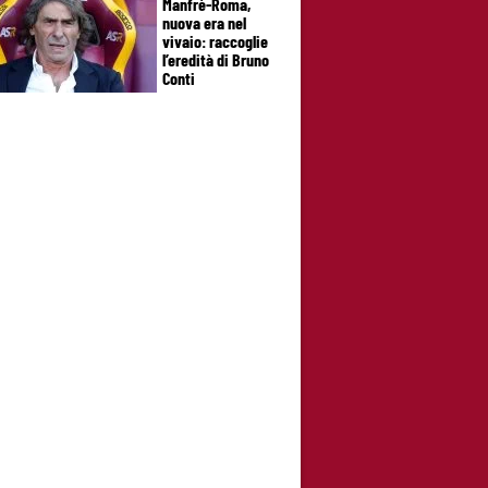
Manfrè-Roma,
nuova era nel
vivaio: raccoglie
l’eredità di Bruno
Conti