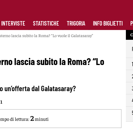
INTERVISTE
STATISTICHE
TRIGORIA
INFO BIGLIETTI
P
C
terno lascia subito la Roma? “Lo vuole il Galatasaray”
rno lascia subito la Roma? “Lo
o un’offerta dal Galatasaray?
01
2
mpo di lettura:
minuti