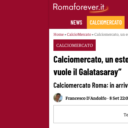
Skip
to
content
NEWS
CALCIOMERCATO
Home
»
CalcioMercato
»
Calciomercato, un es
CALCIOMERCATO
Calciomercato, un este
vuole il Galatasaray”
Calciomercato Roma: in arriv
Francesco D'Andolfo
-
8 Set 22:
Te