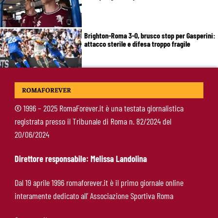
Brighton-Roma 3-0, brusco stop per Gasperini:
attacco sterile e difesa troppo fragile
McKennie sorprende tutti: “Il mio idolo era
ROMAFOREVER
Totti, soprattutto per la sua fedeltà”
©
1996 – 2025 RomaForever.it è una testata giornalistica
registrata presso il Tribunale di Roma n. 82/2024 del
Roma-Endrick, Gasperini ci prova davvero:
20/06/2024
contatti avviati, ma il brasiliano frena
Direttore responsabile: Melissa Landolina
Molina-Roma, arrivo oggi: il passaporto può
Dal 19 aprile 1996 romaforever.it è il primo giornale online
sbloccare un altro colpo
interamente dedicato all’ Associazione Sportiva Roma