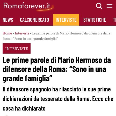
Skip
to
content
NEWS
CALCIOMERCATO
INTERVISTE
STATISTICHE
T
Home
»
Interviste
»
Le prime parole di Mario Hermoso da difensore della
Roma: “Sono in una grande famiglia”
INTERVISTE
Le prime parole di Mario Hermoso da
difensore della Roma: “Sono in una
grande famiglia”
Il difensore spagnolo ha rilasciato le sue prime
dichiarazioni da tesserato della Roma. Ecco che
cosa ha dichiarato