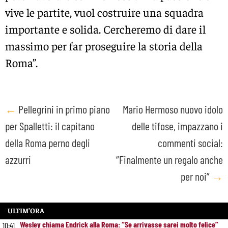
vive le partite, vuol costruire una squadra
importante e solida. Cercheremo di dare il
massimo per far proseguire la storia della
Roma”.
Post
←
Pellegrini in primo piano
Mario Hermoso nuovo idolo
per Spalletti: il capitano
delle tifose, impazzano i
navigation
della Roma perno degli
commenti social:
azzurri
“Finalmente un regalo anche
per noi”
→
ULTIM’ORA
Wesley chiama Endrick alla Roma: “Se arrivasse sarei molto felice”
10:41