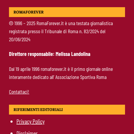
De Rossi si schiera con Gasperini: “Il mercato così devasta tutti“ e poi la
ROMAFOREVER
battuta sulla Roma
©
1996 – 2025 RomaForever.it è una testata giornalistica
registrata presso il Tribunale di Roma n. 82/2024 del
Mercato Roma, Gasperini promuove un
20/06/2024
giovane: resterà in prima squadra dopo il
precampionato
Direttore responsabile: Melissa Landolina
Calciomercato Roma, il grande obiettivo parte
Dal 19 aprile 1996 romaforever.it è il primo giornale online
dalla panchina: Farioli fa chiarezza sul futuro
interamente dedicato all’ Associazione Sportiva Roma
Contattaci!
RIFERIMENTI EDITORIALI
Privacy Policy
Disclaimer