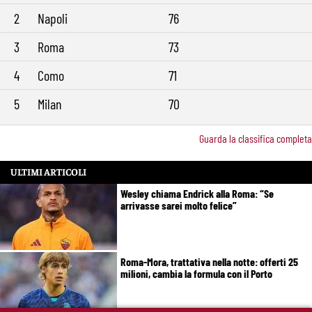
2
Napoli
76
3
Roma
73
4
Como
71
5
Milan
70
Guarda la classifica completa
ULTIMI ARTICOLI
Wesley chiama Endrick alla Roma: “Se
arrivasse sarei molto felice”
Roma-Mora, trattativa nella notte: offerti 25
milioni, cambia la formula con il Porto