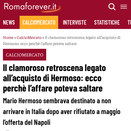
Skip
to
content
NEWS
CALCIOMERCATO
INTERVISTE
STATISTICHE
T
Home
»
CalcioMercato
»
Il clamoroso retroscena legato all’acquisto di
Hermoso: ecco perchè l’affare poteva saltare
CALCIOMERCATO
Il clamoroso retroscena legato
all’acquisto di Hermoso: ecco
perchè l’affare poteva saltare
Mario Hermoso sembrava destinato a non
arrivare in Italia dopo aver rifiutato a maggio
l’offerta del Napoli