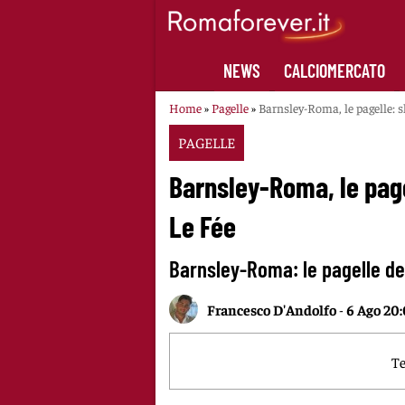
Skip
to
content
NEWS
CALCIOMERCATO
Home
»
Pagelle
»
Barnsley-Roma, le pagelle: s
PAGELLE
Barnsley-Roma, le page
Le Fée
Barnsley-Roma: le pagelle del
Francesco D'Andolfo
-
6 Ago 20
Te