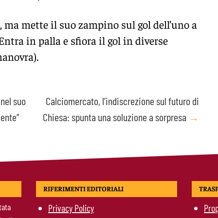
, ma mette il suo zampino sul gol dell’uno a
ntra in palla e sfiora il gol in diverse
manovra).
 nel suo
Calciomercato, l’indiscrezione sul futuro di
mente”
Chiesa: spunta una soluzione a sorpresa
→
RIFERIMENTI EDITORIALI
TRAS
tata
Privacy Policy
Prop