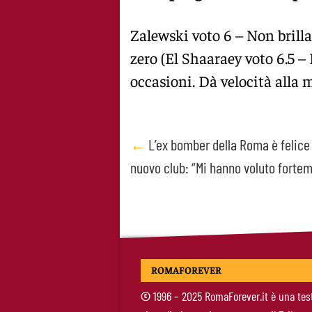
Zalewski voto 6 – Non brilla
zero (El Shaaraey voto 6.5 – E
occasioni. Dà velocità alla 
Post
←
L’ex bomber della Roma è felice
nuovo club: “Mi hanno voluto forte
navigation
ROMAFOREVER
©
1996 – 2025 RomaForever.it è una tes