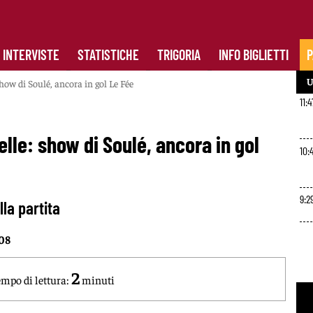
INTERVISTE
STATISTICHE
TRIGORIA
INFO BIGLIETTI
P
U
how di Soulé, ancora in gol Le Fée
11:4
lle: show di Soulé, ancora in gol
10:
9:2
la partita
:08
2
mpo di lettura:
minuti