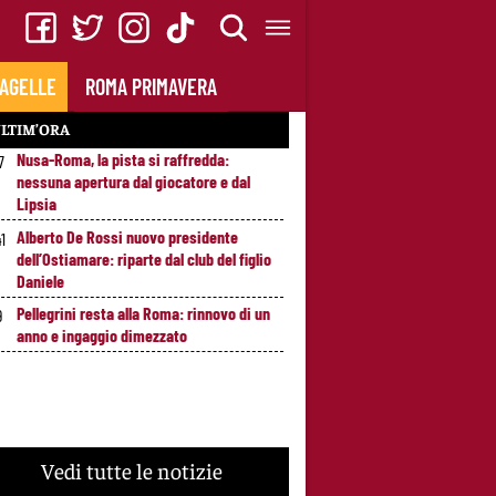
AGELLE
ROMA PRIMAVERA
LTIM’ORA
Nusa-Roma, la pista si raffredda:
7
nessuna apertura dal giocatore e dal
Lipsia
Alberto De Rossi nuovo presidente
41
dell’Ostiamare: riparte dal club del figlio
Daniele
Pellegrini resta alla Roma: rinnovo di un
9
anno e ingaggio dimezzato
Vedi tutte le notizie