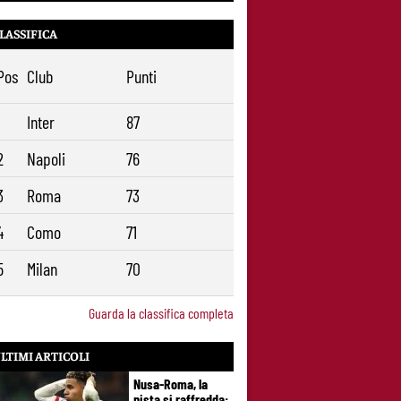
LASSIFICA
Pos
Club
Punti
1
Inter
87
2
Napoli
76
3
Roma
73
4
Como
71
5
Milan
70
Guarda la classifica completa
LTIMI ARTICOLI
Nusa-Roma, la
pista si raffredda: