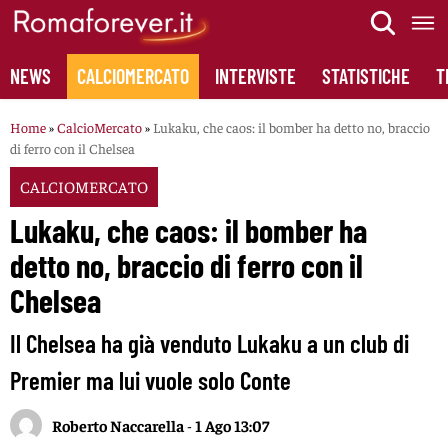
Skip
to
content
NEWS
CALCIOMERCATO
INTERVISTE
STATISTICHE
T
Home
»
CalcioMercato
»
Lukaku, che caos: il bomber ha detto no, braccio
di ferro con il Chelsea
CALCIOMERCATO
Lukaku, che caos: il bomber ha
detto no, braccio di ferro con il
Chelsea
Il Chelsea ha già venduto Lukaku a un club di
Premier ma lui vuole solo Conte
Roberto Naccarella
-
1 Ago 13:07