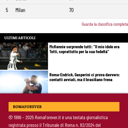
5
Milan
70
Guarda la classifica completa
ULTIMI ARTICOLI
McKennie sorprende tutti: “Il mio idolo era
Totti, soprattutto per la sua fedeltà”
Roma-Endrick, Gasperini ci prova davvero:
contatti avviati, ma il brasiliano frena
Molina-Roma, arrivo oggi: il passaporto può
ROMAFOREVER
sbloccare un altro colpo
©
1996 – 2025 RomaForever.it è una testata giornalistica
registrata presso il Tribunale di Roma n. 82/2024 del