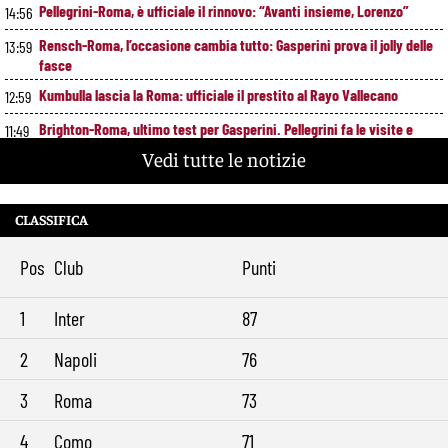
Pellegrini-Roma, è ufficiale il rinnovo: “Avanti insieme, Lorenzo”
14:56
Rensch-Roma, l’occasione cambia tutto: Gasperini prova il jolly delle
13:59
fasce
Kumbulla lascia la Roma: ufficiale il prestito al Rayo Vallecano
12:59
Brighton-Roma, ultimo test per Gasperini. Pellegrini fa le visite e
11:49
torna in gruppo
Vedi tutte le notizie
Rowe chiude alla Roma: “Sono concentrato sul Bologna”. Poi esalta
10:41
Castro e Dovbyk
CLASSIFICA
Mercato Roma, Gasperini aspetta ancora il suo trequartista: Nusa
9:32
sfuma, ora Fofana e Gittens
Pos
Club
Punti
1
Inter
87
2
Napoli
76
3
Roma
73
4
Como
71