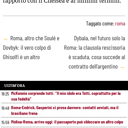
Taggato come:
roma
Post
←
Roma, altro che Soulé e
Dybala, nel futuro solo la
Dovbyk: il vero colpo di
Roma: la clausola rescissoria
navigation
Ghisolfi è un altro
è scaduta, cosa succede al
contratto dell’argentino
→
ULTIM’ORA
McKennie sorprende tutti: “Il mio idolo era Totti, soprattutto per la
18:25
sua fedeltà”
Roma-Endrick, Gasperini ci prova davvero: contatti avviati, ma il
16:48
brasiliano frena
Molina-Roma, arrivo oggi: il passaporto può sbloccare un altro colpo
15:59