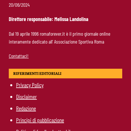
Pellegrini-Roma, è ufficiale il rinnovo: “Avanti
20/06/2024
insieme, Lorenzo”
Direttore responsabile: Melissa Landolina
Rensch-Roma, l’occasione cambia tutto:
Dal 19 aprile 1996 romaforever.it è il primo giornale online
Gasperini prova il jolly delle fasce
interamente dedicato all’ Associazione Sportiva Roma
Contattaci!
RIFERIMENTI EDITORIALI
Privacy Policy
Disclaimer
Redazione
Principi di pubblicazione