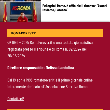
Pellegrini-Roma, è ufficiale il rinnovo: “Avanti
insieme, Lorenzo”
Rensch-Roma, l’occasione cambia tutto:
ROMAFOREVER
Gasperini prova il jolly delle fasce
©
1996 – 2025 RomaForever.it è una testata giornalistica
registrata presso il Tribunale di Roma n. 82/2024 del
Kumbulla lascia la Roma: ufficiale il prestito al
20/06/2024
Rayo Vallecano
Direttore responsabile: Melissa Landolina
Brighton-Roma, ultimo test per Gasperini.
Dal 19 aprile 1996 romaforever.it è il primo giornale online
Pellegrini fa le visite e torna in gruppo
interamente dedicato all’ Associazione Sportiva Roma
Contattaci!