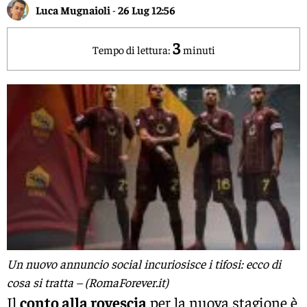
Luca Mugnaioli
-
26 Lug 12:56
3
Tempo di lettura:
minuti
Un nuovo annuncio social incuriosisce i tifosi: ecco di
cosa si tratta – (RomaForever.it)
Il
conto alla rovescia
per la nuova stagione è