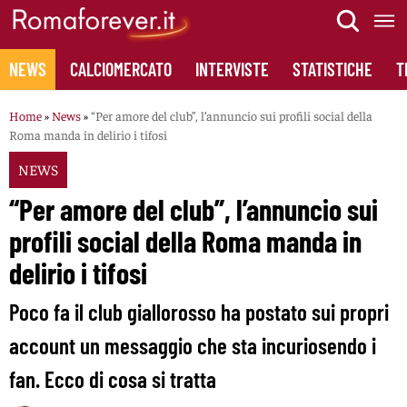
Skip
to
content
NEWS
CALCIOMERCATO
INTERVISTE
STATISTICHE
T
Home
»
News
»
“Per amore del club”, l’annuncio sui profili social della
Roma manda in delirio i tifosi
NEWS
“Per amore del club”, l’annuncio sui
profili social della Roma manda in
delirio i tifosi
Poco fa il club giallorosso ha postato sui propri
account un messaggio che sta incuriosendo i
fan. Ecco di cosa si tratta