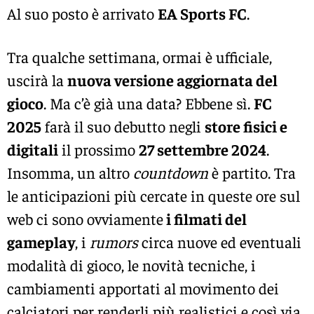
Al suo posto è arrivato
EA Sports FC
.
Tra qualche settimana, ormai è ufficiale,
uscirà la
nuova versione aggiornata del
gioco
. Ma c’è già una data? Ebbene sì.
FC
2025
farà il suo debutto negli
store fisici e
digitali
il prossimo
27 settembre 2024
.
Insomma, un altro
countdown
è partito. Tra
le anticipazioni più cercate in queste ore sul
web ci sono ovviamente
i filmati del
gameplay
, i
rumors
circa nuove ed eventuali
modalità di gioco, le novità tecniche, i
cambiamenti apportati al movimento dei
calciatori per renderli più realistici e così via.