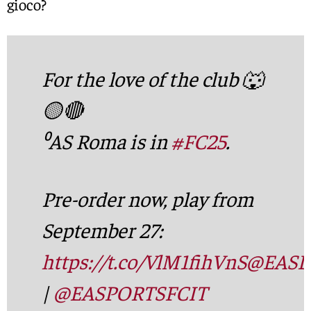
gioco?
For the love of the club 🐺
🟡🔴
⁰AS Roma is in
#FC25
.
Pre-order now, play from
September 27:
https://t.co/VlM1fihVnS
@EASP
|
@EASPORTSFCIT