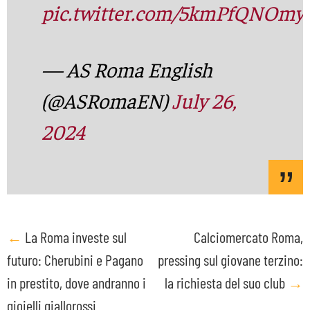
pic.twitter.com/5kmPfQNOmy
— AS Roma English
(@ASRomaEN)
July 26,
2024
Post
←
La Roma investe sul
Calciomercato Roma,
futuro: Cherubini e Pagano
pressing sul giovane terzino:
navigation
in prestito, dove andranno i
la richiesta del suo club
→
gioielli giallorossi