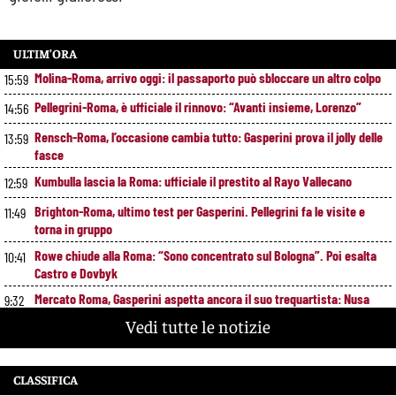
ULTIM’ORA
Molina-Roma, arrivo oggi: il passaporto può sbloccare un altro colpo
15:59
Pellegrini-Roma, è ufficiale il rinnovo: “Avanti insieme, Lorenzo”
14:56
Rensch-Roma, l’occasione cambia tutto: Gasperini prova il jolly delle
13:59
fasce
Kumbulla lascia la Roma: ufficiale il prestito al Rayo Vallecano
12:59
Brighton-Roma, ultimo test per Gasperini. Pellegrini fa le visite e
11:49
torna in gruppo
Rowe chiude alla Roma: “Sono concentrato sul Bologna”. Poi esalta
10:41
Castro e Dovbyk
Mercato Roma, Gasperini aspetta ancora il suo trequartista: Nusa
9:32
sfuma, ora Fofana e Gittens
Vedi tutte le notizie
CLASSIFICA