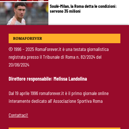
Soulé-Milan, la Roma detta le condizioni:
servono 35 milioni
Koulierakis-Roma, impatto immediato: gol e
ROMAFOREVER
messaggio a Gasperini
©
1996 – 2025 RomaForever.it è una testata giornalistica
registrata presso il Tribunale di Roma n. 82/2024 del
Ndicka-Roma, futuro più chiaro: il messaggio
20/06/2024
che allontana il mercato
Direttore responsabile: Melissa Landolina
Calciomercato Roma, scout a Praga per
Dal 19 aprile 1996 romaforever.it è il primo giornale online
Fofana: il prezzo fissato dal Lione
interamente dedicato all’ Associazione Sportiva Roma
Contattaci!