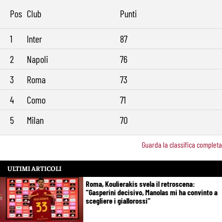
Pos
Club
Punti
1
Inter
87
2
Napoli
76
3
Roma
73
4
Como
71
5
Milan
70
Guarda la classifica completa
ULTIMI ARTICOLI
Roma, Koulierakis svela il retroscena:
“Gasperini decisivo, Manolas mi ha convinto a
scegliere i giallorossi”