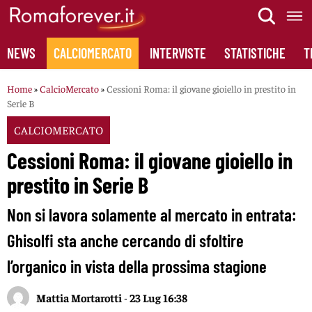
Skip
to
content
NEWS
CALCIOMERCATO
INTERVISTE
STATISTICHE
T
Home
»
CalcioMercato
»
Cessioni Roma: il giovane gioiello in prestito in
Serie B
CALCIOMERCATO
Cessioni Roma: il giovane gioiello in
prestito in Serie B
Non si lavora solamente al mercato in entrata:
Ghisolfi sta anche cercando di sfoltire
l’organico in vista della prossima stagione
Mattia Mortarotti
-
23 Lug 16:38