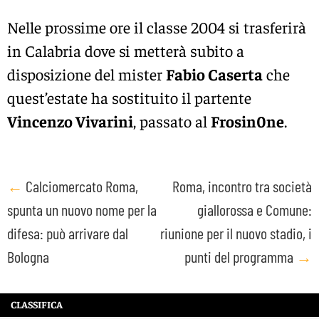
Nelle prossime ore il classe 2004 si trasferirà
in Calabria dove si metterà subito a
disposizione del mister
Fabio Caserta
che
quest’estate ha sostituito il partente
Vincenzo Vivarini
, passato al
Frosin0ne
.
Post
←
Calciomercato Roma,
Roma, incontro tra società
spunta un nuovo nome per la
giallorossa e Comune:
navigation
difesa: può arrivare dal
riunione per il nuovo stadio, i
Bologna
punti del programma
→
CLASSIFICA