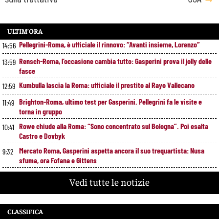
ULTIM’ORA
Pellegrini-Roma, è ufficiale il rinnovo: “Avanti insieme, Lorenzo”
14:56
Rensch-Roma, l’occasione cambia tutto: Gasperini prova il jolly delle
13:59
fasce
Kumbulla lascia la Roma: ufficiale il prestito al Rayo Vallecano
12:59
Brighton-Roma, ultimo test per Gasperini. Pellegrini fa le visite e
11:49
torna in gruppo
Rowe chiude alla Roma: “Sono concentrato sul Bologna”. Poi esalta
10:41
Castro e Dovbyk
Mercato Roma, Gasperini aspetta ancora il suo trequartista: Nusa
9:32
sfuma, ora Fofana e Gittens
Vedi tutte le notizie
CLASSIFICA