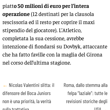
piatt
o 50 milioni di euro per l’intera
operazione
(12 destinati per la clausola
rescissoria ed il resto per coprire il maxi
stipendio del giocatore). L’Atletico,
completata la sua cessione, avrebbe
intenzione di fiondarsi su Dovbyk, attaccante
che ha fatto faville con la maglia del Girona
nel corso dell’ultima stagione.
Post
←
Nicolas Valentini slitta: il
Roma, dallo stemma alla
difensore del Boca Juniors
felpa “laziale”: tutte le
navigation
non è una priorità, la verità
revisioni storiche degli
sulla trattativa
USA
→