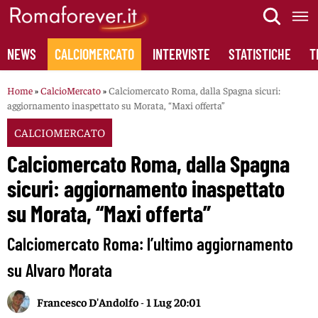
Skip
to
content
NEWS
CALCIOMERCATO
INTERVISTE
STATISTICHE
T
Home
»
CalcioMercato
»
Calciomercato Roma, dalla Spagna sicuri:
aggiornamento inaspettato su Morata, “Maxi offerta”
CALCIOMERCATO
Calciomercato Roma, dalla Spagna
sicuri: aggiornamento inaspettato
su Morata, “Maxi offerta”
Calciomercato Roma: l’ultimo aggiornamento
su Alvaro Morata
Francesco D'Andolfo
-
1 Lug 20:01