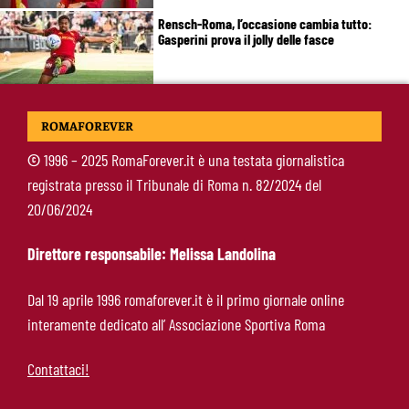
Rensch-Roma, l’occasione cambia tutto:
Gasperini prova il jolly delle fasce
Kumbulla lascia la Roma: ufficiale il prestito al
ROMAFOREVER
Rayo Vallecano
©
1996 – 2025 RomaForever.it è una testata giornalistica
registrata presso il Tribunale di Roma n. 82/2024 del
Brighton-Roma, ultimo test per Gasperini.
20/06/2024
Pellegrini fa le visite e torna in gruppo
Direttore responsabile: Melissa Landolina
Rowe chiude alla Roma: “Sono concentrato sul
Dal 19 aprile 1996 romaforever.it è il primo giornale online
Bologna”. Poi esalta Castro e Dovbyk
interamente dedicato all’ Associazione Sportiva Roma
Contattaci!