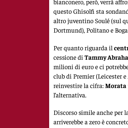
bianconero, però, verrà affr
questo Ghisolfi sta sondand
altro juventino Soulé (sul q
Dortmund), Politano e Boga
Per quanto riguarda il
cent
cessione di
Tammy Abrah
milioni di euro e ci potreb
club di Premier (Leicester e 
reinvestire la cifra:
Morata
l’alternativa.
Discorso simile anche per la
arriverebbe a zero è concreto