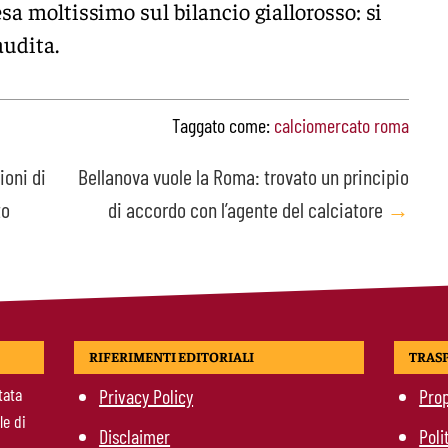
esa moltissimo sul bilancio giallorosso: si
audita.
Taggato come:
calciomercato roma
ioni di
Bellanova vuole la Roma: trovato un principio
to
di accordo con l’agente del calciatore
→
RIFERIMENTI EDITORIALI
TRAS
tata
Privacy Policy
Prop
le di
Disclaimer
Poli