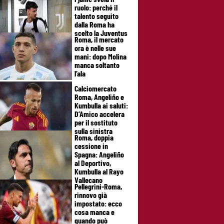
ruolo: perché il
talento seguito
dalla Roma ha
scelto la Juventus
Roma, il mercato
ora è nelle sue
mani: dopo Molina
manca soltanto
l’ala
Calciomercato
Roma, Angeliño e
Kumbulla ai saluti:
D’Amico accelera
per il sostituto
sulla sinistra
Roma, doppia
cessione in
Spagna: Angeliño
al Deportivo,
Kumbulla al Rayo
Vallecano
Pellegrini-Roma,
rinnovo già
impostato: ecco
cosa manca e
quando può