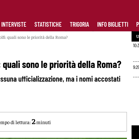
INTERVISTE
STATISTICHE
TRIGORIA
INFO BIGLIETTI
P
U
lfi: quali sono le priorità della Roma?
10:
: quali sono le priorità della Roma?
9:2
ssuna ufficializzazione, ma i nomi accostati
2
mpo di lettura:
minuti