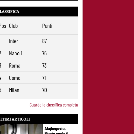
LASSIFICA
Pos
Club
Punti
1
Inter
87
2
Napoli
76
3
Roma
73
4
Como
71
5
Milan
70
Guarda la classifica completa
LTIMI ARTICOLI
Alajbegovic,
Pjanic svela il