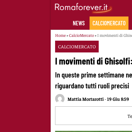
Skip
to
content
NEWS
CALCIOMERCATO
Home
»
CalcioMercato
»
I movimenti di Ghiso
CALCIOMERCATO
I movimenti di Ghisolfi
In queste prime settimane ne
riguardano tutti ruoli precisi
Mattia Mortarotti
-
19 Giu 8:59
Te