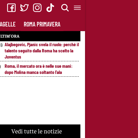
AGELLE
ROMA PRIMAVERA
LTIM’ORA
Alajbegovic, Pjanic svela il ruolo: perché il
39
talento seguito dalla Roma ha scelto la
Juventus
Roma, il mercato ora è nelle sue mani:
9
dopo Molina manca soltanto l’ala
Vedi tutte le notizie