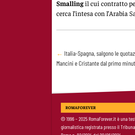
Smalling
il cui contratto p
cerca l’intesa con l’Arabia S
Post
←
Italia-Spagna, salgono le quotaz
Mancini e Cristante dal primo minu
navigation
ROMAFOREVER
©
1996 – 2025 RomaForever.it è una tes
giornalistica registrata presso il Tribuna
Roma n. 82/2024 del 20/06/2024