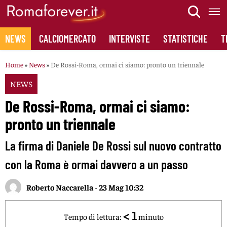
Skip
to
content
NEWS
CALCIOMERCATO
INTERVISTE
STATISTICHE
T
Home
»
News
»
De Rossi-Roma, ormai ci siamo: pronto un triennale
NEWS
De Rossi-Roma, ormai ci siamo:
pronto un triennale
La firma di Daniele De Rossi sul nuovo contratto
con la Roma è ormai davvero a un passo
Roberto Naccarella
-
23 Mag 10:32
< 1
Tempo di lettura:
minuto