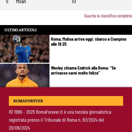
5
Milan
70
Guarda la classifica completa
ULTIMI ARTICOLI
Roma, Molina arriva oggi: sbarco a Ciampino
alle 18:25
Wesley chiama Endrick alla Roma: “Se
arrivasse sarei molto felice”
Roma-Mora, trattativa nella notte: offerti 25
ROMAFOREVER
milioni, cambia la formula con il Porto
©
1996 – 2025 RomaForever.it è una testata giornalistica
registrata presso il Tribunale di Roma n. 82/2024 del
De Rossi si schiera con Gasperini: “Il mercato così devasta tutti“ e poi la
20/06/2024
battuta sulla Roma