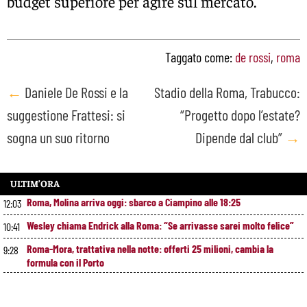
budget superiore per agire sul mercato.
Taggato come:
de rossi
,
roma
Post
←
Daniele De Rossi e la
Stadio della Roma, Trabucco:
suggestione Frattesi: si
“Progetto dopo l’estate?
navigation
sogna un suo ritorno
Dipende dal club”
→
ULTIM’ORA
Roma, Molina arriva oggi: sbarco a Ciampino alle 18:25
12:03
Wesley chiama Endrick alla Roma: “Se arrivasse sarei molto felice”
10:41
Roma-Mora, trattativa nella notte: offerti 25 milioni, cambia la
9:28
formula con il Porto