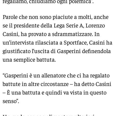
regaliamo, chiudiamo ogni polemica”.
Parole che non sono piaciute a molti, anche
se il presidente della Lega Serie A, Lorenzo
Casini, ha provato a sdrammatizzare. In
un’intervista rilasciata a Sportface, Casini ha
giustificato l’uscita di Gasperini definendola
una semplice battuta.
“Gasperini è un allenatore che ci ha regalato
battute in altre circostanze – ha detto Casini
– È una battuta e quindi va vista in questo
senso”.