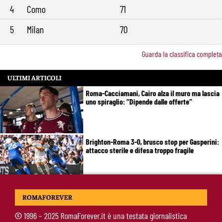
4
Como
71
5
Milan
70
Guarda la classifica completa
ULTIMI ARTICOLI
Roma-Cacciamani, Cairo alza il muro ma lascia
uno spiraglio: “Dipende dalle offerte”
Brighton-Roma 3-0, brusco stop per Gasperini:
attacco sterile e difesa troppo fragile
McKennie sorprende tutti: “Il mio idolo era
ROMAFOREVER
Totti, soprattutto per la sua fedeltà”
©
1996 – 2025 RomaForever.it è una testata giornalistica