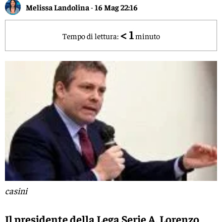
Melissa Landolina
-
16 Mag 22:16
< 1
Tempo di lettura:
minuto
casini
Il presidente della Lega Serie A, Lorenzo