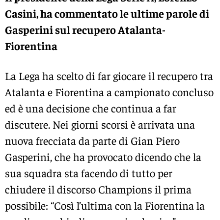
Casini, ha commentato le ultime parole di
Gasperini sul recupero Atalanta-
Fiorentina
La Lega ha scelto di far giocare il recupero tra
Atalanta e Fiorentina a campionato concluso
ed è una decisione che continua a far
discutere. Nei giorni scorsi è arrivata una
nuova frecciata da parte di Gian Piero
Gasperini, che ha provocato dicendo che la
sua squadra sta facendo di tutto per
chiudere il discorso Champions il prima
possibile: “Così l’ultima con la Fiorentina la