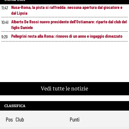
Nusa-Roma, la pista si raffredda: nessuna apertura dal giocatore e
11:47
dal Lipsia
Alberto De Rossi nuovo presidente dell’Ostiamare: riparte dal club del
10:41
figlio Daniele
Pellegrini resta alla Roma: rinnovo di un anno e ingaggio dimezzato
9:29
Vedi tutte le notizie
CLASSIFICA
Pos
Club
Punti