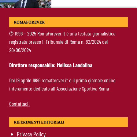
Pellegrini resta alla Roma: rinnovo di un anno e
ROMAFOREVER
ingaggio dimezzato
©
1996 – 2025 RomaForever.it è una testata giornalistica
registrata presso il Tribunale di Roma n. 82/2024 del
Roma, Luis Enrique non dimentica i
20/06/2024
giallorossi: foto con i tifosi e la maglia della
squadra
Direttore responsabile: Melissa Landolina
Roma, un ex rivela: “Alla Roma abbiamo
Dal 19 aprile 1996 romaforever.it è il primo giornale online
costruito qualcosa di speciale”
interamente dedicato all’ Associazione Sportiva Roma
Contattaci!
RIFERIMENTI EDITORIALI
Privacy Policy