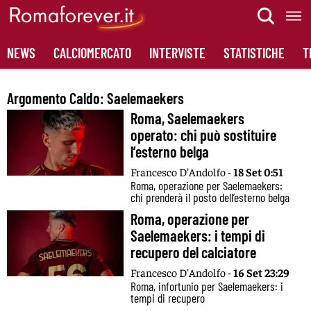
Skip
to
content
NEWS
CALCIOMERCATO
INTERVISTE
STATISTICHE
T
Argomento Caldo:
Saelemaekers
Roma, Saelemaekers
operato: chi può sostituire
l’esterno belga
Francesco D'Andolfo -
18 Set 0:51
Roma, operazione per Saelemaekers:
chi prenderà il posto dell’esterno belga
Roma, operazione per
Saelemaekers: i tempi di
recupero del calciatore
Francesco D'Andolfo -
16 Set 23:29
Roma, infortunio per Saelemaekers: i
tempi di recupero