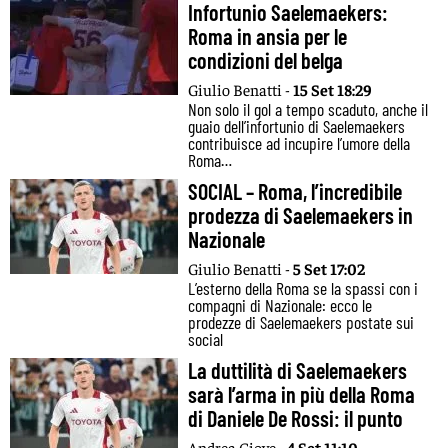
Infortunio Saelemaekers:
Roma in ansia per le
condizioni del belga
Giulio Benatti -
15 Set 18:29
Non solo il gol a tempo scaduto, anche il
guaio dell’infortunio di Saelemaekers
contribuisce ad incupire l’umore della
Roma…
SOCIAL – Roma, l’incredibile
prodezza di Saelemaekers in
Nazionale
Giulio Benatti -
5 Set 17:02
L’esterno della Roma se la spassi con i
compagni di Nazionale: ecco le
prodezze di Saelemaekers postate sui
social
La duttilità di Saelemaekers
sarà l’arma in più della Roma
di Daniele De Rossi: il punto
Andrea Giove -
4 Set 11:10