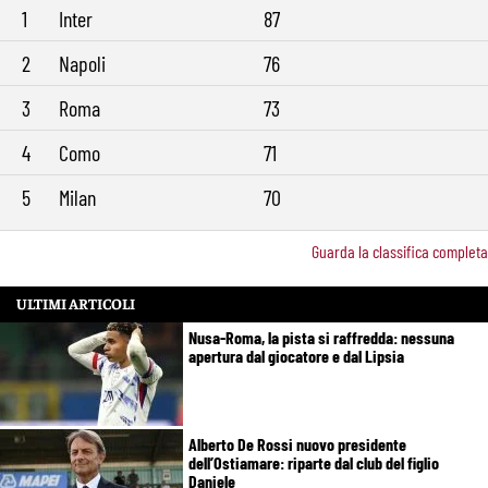
1
Inter
87
2
Napoli
76
3
Roma
73
4
Como
71
5
Milan
70
Guarda la classifica completa
ULTIMI ARTICOLI
Nusa-Roma, la pista si raffredda: nessuna
apertura dal giocatore e dal Lipsia
Alberto De Rossi nuovo presidente
dell’Ostiamare: riparte dal club del figlio
Daniele