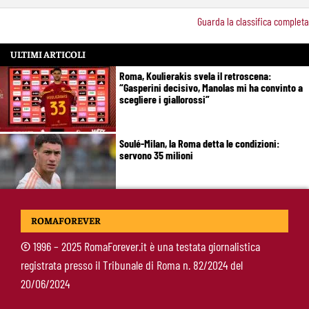
Guarda la classifica completa
ULTIMI ARTICOLI
Roma, Koulierakis svela il retroscena:
“Gasperini decisivo, Manolas mi ha convinto a
scegliere i giallorossi”
Soulé-Milan, la Roma detta le condizioni:
servono 35 milioni
Koulierakis-Roma, impatto immediato: gol e
ROMAFOREVER
messaggio a Gasperini
©
1996 – 2025 RomaForever.it è una testata giornalistica
registrata presso il Tribunale di Roma n. 82/2024 del
Ndicka-Roma, futuro più chiaro: il messaggio
20/06/2024
che allontana il mercato