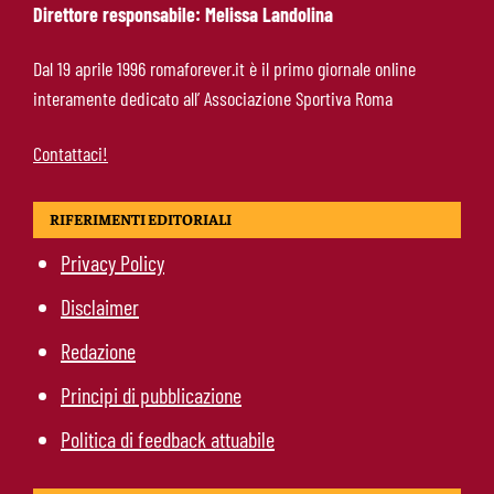
Direttore responsabile: Melissa Landolina
Calciomercato Roma, scout a Praga per
Dal 19 aprile 1996 romaforever.it è il primo giornale online
Fofana: il prezzo fissato dal Lione
interamente dedicato all’ Associazione Sportiva Roma
Contattaci!
RIFERIMENTI EDITORIALI
Privacy Policy
Disclaimer
Redazione
Principi di pubblicazione
Politica di feedback attuabile