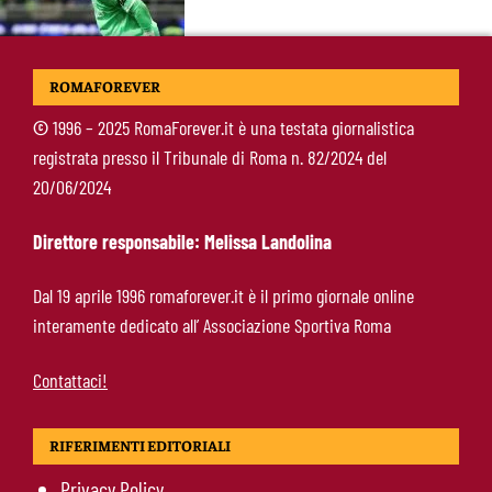
Castro-Roma, messaggio Scudetto: “Non sono
ROMAFOREVER
la riserva di Malen”
©
1996 – 2025 RomaForever.it è una testata giornalistica
registrata presso il Tribunale di Roma n. 82/2024 del
Fofana-Roma, prima offerta respinta: il Lione
20/06/2024
boccia la formula
Direttore responsabile: Melissa Landolina
Manfrè-Roma, nuova era nel vivaio: raccoglie
Dal 19 aprile 1996 romaforever.it è il primo giornale online
l’eredità di Bruno Conti
interamente dedicato all’ Associazione Sportiva Roma
Contattaci!
RIFERIMENTI EDITORIALI
Privacy Policy