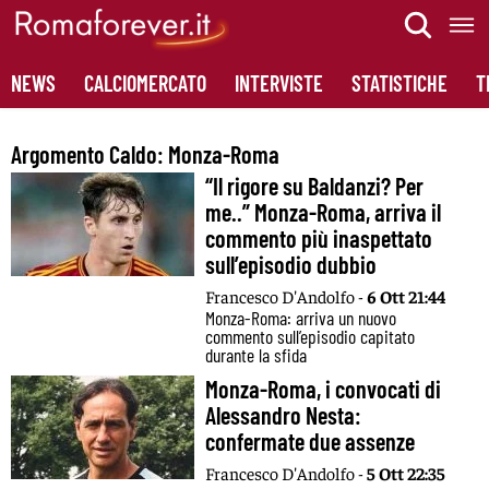
Skip
to
content
NEWS
CALCIOMERCATO
INTERVISTE
STATISTICHE
T
Argomento Caldo:
Monza-Roma
“Il rigore su Baldanzi? Per
me..” Monza-Roma, arriva il
commento più inaspettato
sull’episodio dubbio
Francesco D'Andolfo -
6 Ott 21:44
Monza-Roma: arriva un nuovo
commento sull’episodio capitato
durante la sfida
Monza-Roma, i convocati di
Alessandro Nesta:
confermate due assenze
Francesco D'Andolfo -
5 Ott 22:35