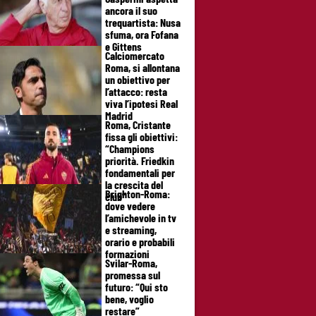
ancora il suo
trequartista: Nusa
sfuma, ora Fofana
e Gittens
Calciomercato
Roma, si allontana
un obiettivo per
l’attacco: resta
viva l’ipotesi Real
Madrid
Roma, Cristante
fissa gli obiettivi:
“Champions
priorità. Friedkin
fondamentali per
la crescita del
Brighton-Roma:
club”
dove vedere
l’amichevole in tv
e streaming,
orario e probabili
formazioni
Svilar-Roma,
promessa sul
futuro: “Qui sto
bene, voglio
restare”