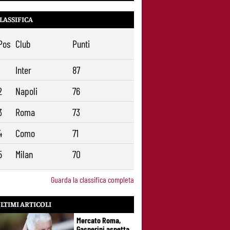
LASSIFICA
Pos
Club
Punti
1
Inter
87
2
Napoli
76
3
Roma
73
4
Como
71
5
Milan
70
Guarda la classifica completa
LTIMI ARTICOLI
Mercato Roma,
Gasperini aspetta