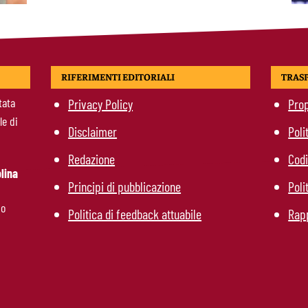
RIFERIMENTI EDITORIALI
TRAS
tata
Privacy Policy
Prop
le di
Disclaimer
Poli
Redazione
Codi
lina
Principi di pubblicazione
Poli
mo
Politica di feedback attuabile
Rapp