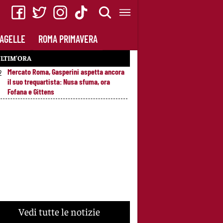
AGELLE
ROMA PRIMAVERA
LTIM’ORA
Mercato Roma, Gasperini aspetta ancora
2
il suo trequartista: Nusa sfuma, ora
Fofana e Gittens
Vedi tutte le notizie