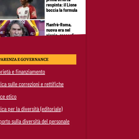
respinta: il Lione
boccia la formula
Manfrè-Roma,
nuova era nel
vivaio: raccoglie
l’eredità di Bruno
Conti
Ziolkowski-Roma,
PARENZA E GOVERNANCE
scelta di campo:
“Penso soltanto ai
rietà e finanziamento
giallorossi”
tica sulle correzioni e rettifiche
Koné-Roma, muro
da 60 milioni:
ce etico
cosa serve per
farlo partire
tica per la diversità (editoriale)
Brighton-Roma,
orto sulla diversità del personale
ultimo test del
ritiro: orario e
programma dei
giallorossi