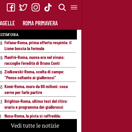
AGELLE
ROMA PRIMAVERA
LTIM’ORA
Fofana-Roma, prima offerta respinta: il
58
Lione boccia la formula
Manfrè-Roma, nuova era nel vivaio:
39
raccoglie l’eredità di Bruno Conti
Ziolkowski-Roma, scelta di campo:
26
“Penso soltanto ai giallorossi”
Koné-Roma, muro da 60 milioni: cosa
03
serve per farlo partire
Brighton-Roma, ultimo test del ritiro:
53
orario e programma dei giallorossi
Nusa-Roma, la pista si raffredda:
7
nessuna apertura dal giocatore e dal
Vedi tutte le notizie
Lipsia