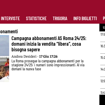
INTERVISTE
STATISTICHE
TRIGORIA
INFO BIGLIETTI
P
U
onamenti
17:
Campagna abbonamenti AS Roma 24/25:
domani inizia la vendita “libera”, cosa
16:
bisogna sapere
Andrea Desideri -
17 Giu 17:26
15:
La Roma prosegue la campagna abbonamenti per la
stagione 24/25: i numeri sono impressionanti. Al via
domani la nuova fase
14:
12:
11:4