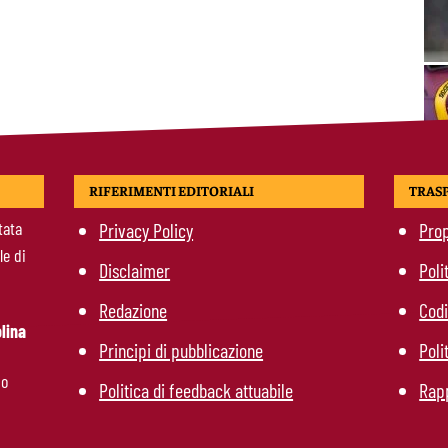
RIFERIMENTI EDITORIALI
TRAS
tata
Privacy Policy
Prop
le di
Disclaimer
Poli
Redazione
Codi
lina
Principi di pubblicazione
Poli
mo
Politica di feedback attuabile
Rapp