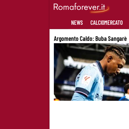
Skip
to
content
NEWS
CALCIOMERCATO
Argomento Caldo:
Buba Sangarè