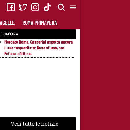
AGELLE
ROMA PRIMAVERA
LTIM’ORA
Mercato Roma, Gasperini aspetta ancora
2
il suo trequartista: Nusa sfuma, ora
Fofana e Gittens
Vedi tutte le notizie