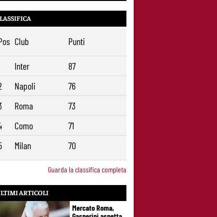
LASSIFICA
Pos
Club
Punti
1
Inter
87
2
Napoli
76
3
Roma
73
4
Como
71
5
Milan
70
Guarda la classifica completa
LTIMI ARTICOLI
Mercato Roma,
Gasperini aspetta