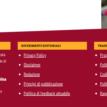
RIFERIMENTI EDITORIALI
TRAS
tata
Privacy Policy
Prop
le di
Disclaimer
Poli
Redazione
Codi
lina
Principi di pubblicazione
Poli
mo
Politica di feedback attuabile
Rapp