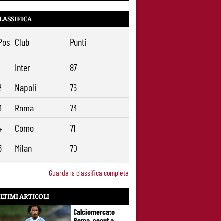
talento seguito dalla Roma ha scelto la
Juventus
LASSIFICA
Roma, il mercato ora è nelle sue mani:
9
dopo Molina manca soltanto l’ala
Pos
Club
Punti
1
Inter
87
2
Napoli
76
3
Roma
73
4
Como
71
5
Milan
70
Guarda la classifica completa
LTIMI ARTICOLI
Calciomercato
Roma, scout a