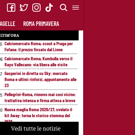
AGELLE
ROMA PRIMAVERA
LTIM’ORA
Calciomercato Roma, scout a Praga per
20
Fofana: il prezzo fissato dal Lione
Calciomercato Roma, Kumbulla verso il
06
Rayo Vallecano: via libera alle visite
Gasperini in diretta su Sky: mercato
47
Roma e ultimi rinforzi, appuntamento alle
23
Pellegrini-Roma, rinnovo mai così vicino:
25
trattativa intensa e firma attesa a breve
Nuova maglia Roma 2026/27, svelato il
00
kit Away: torna lo storico stemma del
1938
Vedi tutte le notizie
Alajbegovic, Pjanic svela il ruolo: perché il
39