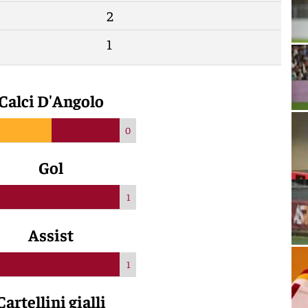
2
1
Calci D'Angolo
0
Gol
1
Assist
1
Cartellini gialli