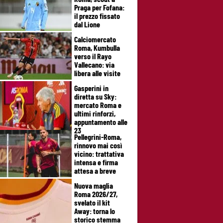
Praga per Fofana:
il prezzo fissato
dal Lione
Calciomercato
Roma, Kumbulla
verso il Rayo
Vallecano: via
libera alle visite
Gasperini in
diretta su Sky:
mercato Roma e
ultimi rinforzi,
appuntamento alle
23
Pellegrini-Roma,
rinnovo mai così
vicino: trattativa
intensa e firma
attesa a breve
Nuova maglia
Roma 2026/27,
svelato il kit
Away: torna lo
storico stemma