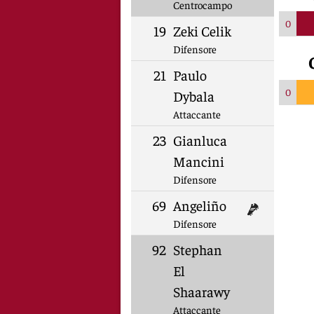
Centrocampo
0
19
Zeki Celik
Difensore
21
Paulo
0
Dybala
Attaccante
23
Gianluca
Mancini
Difensore
69
Angeliño
Difensore
92
Stephan
El
Shaarawy
Attaccante