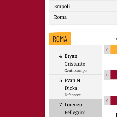
Empoli
Roma
ROMA
0
4
Bryan
Cristante
Centrocampo
0
5
Evan N
Dicka
Difensore
0
7
Lorenzo
Pellegrini