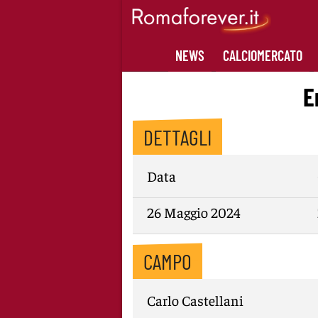
Skip
to
content
NEWS
CALCIOMERCATO
E
DETTAGLI
Data
26 Maggio 2024
CAMPO
Carlo Castellani