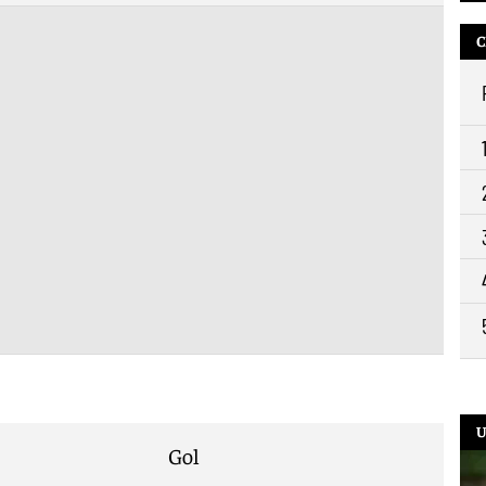
C
9:2
U
Gol