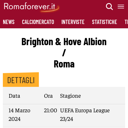
Skip
to
content
NEWS
CALCIOMERCATO
INTERVISTE
STATISTICHE
T
Brighton & Hove Albion
/
Roma
DETTAGLI
Data
Ora
Stagione
14 Marzo
21:00
UEFA Europa League
2024
23/24