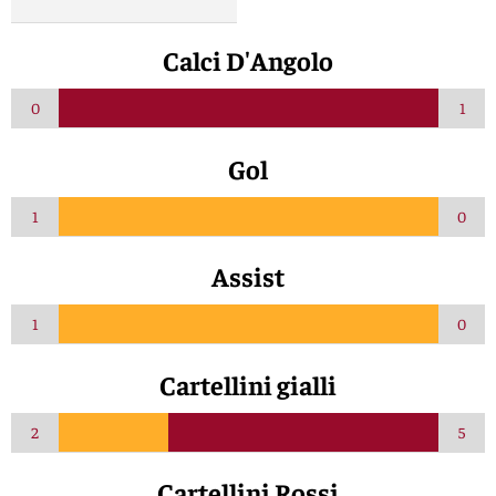
Calci D'Angolo
0
1
Gol
1
0
Assist
1
0
Cartellini gialli
2
5
Cartellini Rossi