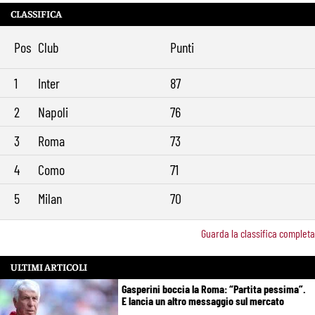
CLASSIFICA
Pos
Club
Punti
1
Inter
87
2
Napoli
76
3
Roma
73
4
Como
71
5
Milan
70
Guarda la classifica completa
ULTIMI ARTICOLI
Gasperini boccia la Roma: “Partita pessima”.
E lancia un altro messaggio sul mercato