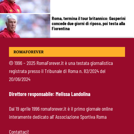
Roma, termina il tour britannico: Gasperini
concede due giorni di riposo, poi testa alla
Fiorentina
Roma, Gasperini lancia l’allarme dopo il
ROMAFOREVER
Brighton: “Ci manca qualcosa. Cessioni?
Chiedete alla società”
©
1996 – 2025 RomaForever.it è una testata giornalistica
registrata presso il Tribunale di Roma n. 82/2024 del
Roma-Cacciamani, Cairo alza il muro ma lascia
20/06/2024
uno spiraglio: “Dipende dalle offerte”
Direttore responsabile: Melissa Landolina
Brighton-Roma 3-0, brusco stop per Gasperini:
Dal 19 aprile 1996 romaforever.it è il primo giornale online
attacco sterile e difesa troppo fragile
interamente dedicato all’ Associazione Sportiva Roma
Contattaci!