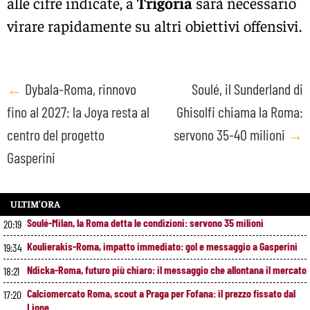
alle cifre indicate, a
Trigoria
sarà necessario
virare rapidamente su altri obiettivi offensivi.
Post
←
Dybala-Roma, rinnovo
Soulé, il Sunderland di
fino al 2027: la Joya resta al
Ghisolfi chiama la Roma:
navigation
centro del progetto
servono 35-40 milioni
→
Gasperini
ULTIM’ORA
Soulé-Milan, la Roma detta le condizioni: servono 35 milioni
20:19
Koulierakis-Roma, impatto immediato: gol e messaggio a Gasperini
19:34
Ndicka-Roma, futuro più chiaro: il messaggio che allontana il mercato
18:21
Calciomercato Roma, scout a Praga per Fofana: il prezzo fissato dal
17:20
Lione