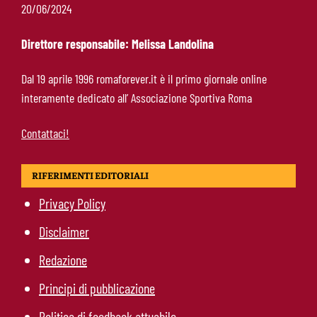
Ndicka-Roma, futuro più chiaro: il messaggio
20/06/2024
che allontana il mercato
Direttore responsabile: Melissa Landolina
Calciomercato Roma, scout a Praga per
Dal 19 aprile 1996 romaforever.it è il primo giornale online
Fofana: il prezzo fissato dal Lione
interamente dedicato all’ Associazione Sportiva Roma
Contattaci!
RIFERIMENTI EDITORIALI
Privacy Policy
Disclaimer
Redazione
Principi di pubblicazione
Politica di feedback attuabile