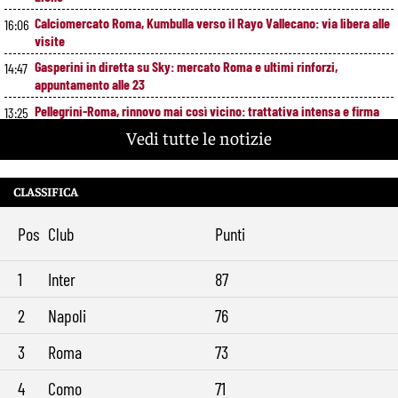
Calciomercato Roma, Kumbulla verso il Rayo Vallecano: via libera alle
16:06
visite
Gasperini in diretta su Sky: mercato Roma e ultimi rinforzi,
14:47
appuntamento alle 23
Pellegrini-Roma, rinnovo mai così vicino: trattativa intensa e firma
13:25
attesa a breve
Vedi tutte le notizie
Nuova maglia Roma 2026/27, svelato il kit Away: torna lo storico
12:00
stemma del 1938
CLASSIFICA
Alajbegovic, Pjanic svela il ruolo: perché il talento seguito dalla Roma
10:39
ha scelto la Juventus
Pos
Club
Punti
Roma, il mercato ora è nelle sue mani: dopo Molina manca soltanto
9:29
l’ala
1
Inter
87
2
Napoli
76
3
Roma
73
4
Como
71