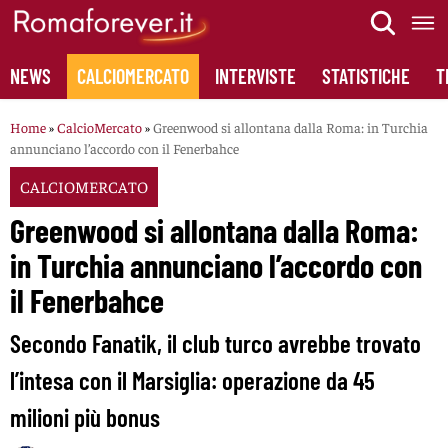
Skip
to
content
NEWS
CALCIOMERCATO
INTERVISTE
STATISTICHE
T
Home
»
CalcioMercato
»
Greenwood si allontana dalla Roma: in Turchia
annunciano l’accordo con il Fenerbahce
CALCIOMERCATO
Greenwood si allontana dalla Roma:
in Turchia annunciano l’accordo con
il Fenerbahce
Secondo Fanatik, il club turco avrebbe trovato
l’intesa con il Marsiglia: operazione da 45
milioni più bonus