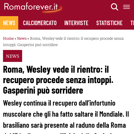
Skip
to
content
NEWS
CALCIOMERCATO
INTERVISTE
STATISTICHE
T
Home
»
News
»
Roma, Wesley vede il rientro: il recupero procede senza
intoppi. Gasperini può sorridere
NEWS
Roma, Wesley vede il rientro: il
recupero procede senza intoppi.
Gasperini può sorridere
Wesley continua il recupero dall’infortunio
muscolare che gli ha fatto saltare il Mondiale. Il
brasiliano sarà presente al raduno della Roma