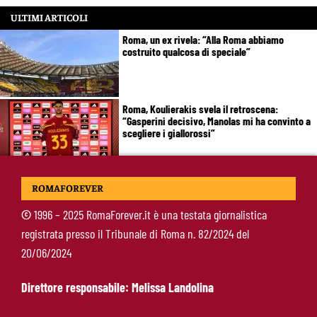
ULTIMI ARTICOLI
Roma, un ex rivela: “Alla Roma abbiamo
costruito qualcosa di speciale”
Roma, Koulierakis svela il retroscena:
“Gasperini decisivo, Manolas mi ha convinto a
scegliere i giallorossi”
Soulé-Milan, la Roma detta le condizioni:
ROMAFOREVER
servono 35 milioni
©
1996 – 2025 RomaForever.it è una testata giornalistica
registrata presso il Tribunale di Roma n. 82/2024 del
Koulierakis-Roma, impatto immediato: gol e
20/06/2024
messaggio a Gasperini
Direttore responsabile: Melissa Landolina
Ndicka-Roma, futuro più chiaro: il messaggio