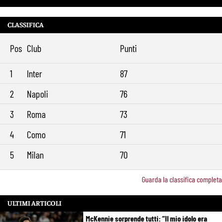
Rowe chiude alla Roma: “Sono concentrato sul Bologna”. Poi esalta
10:41
Castro e Dovbyk
CLASSIFICA
Mercato Roma, Gasperini aspetta ancora il suo trequartista: Nusa
9:32
sfuma, ora Fofana e Gittens
Pos
Club
Punti
1
Inter
87
2
Napoli
76
3
Roma
73
4
Como
71
5
Milan
70
Guarda la classifica completa
ULTIMI ARTICOLI
McKennie sorprende tutti: “Il mio idolo era