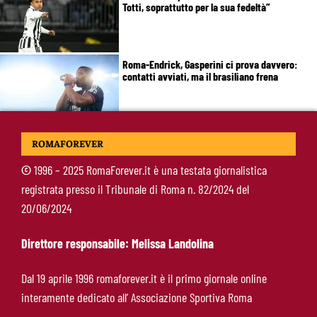
Totti, soprattutto per la sua fedeltà”
Roma-Endrick, Gasperini ci prova davvero:
contatti avviati, ma il brasiliano frena
Molina-Roma, arrivo oggi: il passaporto può
ROMAFOREVER
sbloccare un altro colpo
©
1996 – 2025 RomaForever.it è una testata giornalistica
registrata presso il Tribunale di Roma n. 82/2024 del
Pellegrini-Roma, è ufficiale il rinnovo: “Avanti
20/06/2024
insieme, Lorenzo”
Direttore responsabile: Melissa Landolina
Rensch-Roma, l’occasione cambia tutto:
Dal 19 aprile 1996 romaforever.it è il primo giornale online
Gasperini prova il jolly delle fasce
interamente dedicato all’ Associazione Sportiva Roma